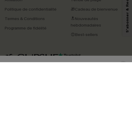
S'abonner & Recevoir le code
marketing (y compris du contenu généré par l'IA) de Cupshe et
reconnaissez avoir pris connaissance de nos
Termes & Conditions
. Nous
Politique de confidentialité
🎁Cadeau de bienvenue
pouvons utiliser les données collectées sur notre site ainsi que des
technologies de suivi, telles que des pixels intégrés à nos e-mails, afin de
Termes & Conditions
🔝Nouveautés
savoir si ceux-ci ont été ouverts, de mesurer votre engagement, de
personnaliser nos contenus et nos offres, et de vous recommander des
hebdomadaires
Programme de fidélité
produits susceptibles de vous intéresser, conformément à notre
Politique de
confidentialité
. Vous pouvez vous désabonner à tout moment.
😍Best-sellers
S'ABONNER
4.4
TÉLÉCHARGEZ L’APP CUPSHE
SUIVEZ-NOUS