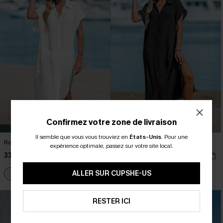
Confirmez votre zone de livraison
Il semble que vous vous trouviez en
États-Unis
.
Pour une
Robe cover up midi à boutons
Robe chemise cover up à boutons
expérience optimale, passez sur votre site local.
33,00 €
33,00 €
ALLER SUR CUPSHE-US
RESTER ICI