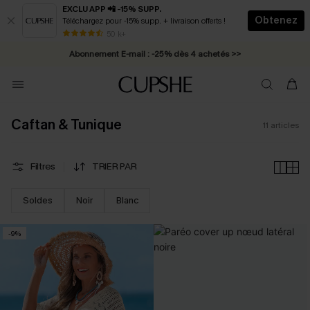
EXCLU APP 📲 -15% SUPP.
Obtenez
Téléchargez pour -15% supp. + livraison offerts !
* Livraison éclair 2-3 jours ouvrés >>
50 k+
Abonnement E-mail : -25% dès 4 achetés >>
Caftan & Tunique
11
articles
Filtres
TRIER PAR
Soldes
Noir
Blanc
-9%