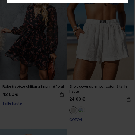
Robe trapèze chiffon à imprimé floral
Short cover up en pur coton à taille
haute
42,00 €
24,00 €
Taille haute
COTON