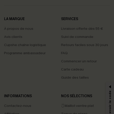
LA MARQUE
SERVICES
À propos de nous
Livraison offerte dès 55 €
Avis clients
Suivi de commande
Cupshe chaîne logistique
Retours faciles sous 30 jours
Programme ambassadeur
FAQ
Commencer un retour
Carte cadeau
PROFITEZ DE -15%
Guide des tailles
-15% dès 2 Achetés par E-mail
*Un code par commande, valable une seule fois.
INFORMATIONS
NOS SÉLECTIONS
Contactez-nous
🩱Maillot ventre plat
En soumettant votre adresse e-mail, vous acceptez de recevoir des e-mails
Affiliation
Tenue de plage