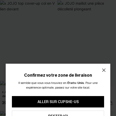
Confirmez votre zone de livraison
Il semble que vous vous trouviez en
États-Unis
.
Pour une
expérience optimale, passez sur votre site local.
x JOJO top cover-up col en V lien
x JOJO maillot une pièce décolleté
devant
plongeant
ALLER SUR CUPSHE-US
39,00 €
35,00 €