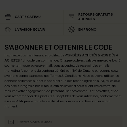
RETOURS GRATUITS
CARTE CATEAU
ABONNÉS
LIVRAISON ÉCLAIR
EN PROMO
S'ABONNER ET OBTENIR LE CODE
Inscrivez-vous maintenant et profitez de
-15% DÈS 2 ACHETÉS & -25% DÈS 4
ACHETÉS
! *Un code par commande. Chaque code est valable une seule fois.
En
soumettant votre adresse e-mail, vous acceptez de recevoir des e-mails
marketing (y compris du contenu généré par l'IA) de Cupshe et reconnaissez
avoir pris connaissance de nos
Termes & Conditions
. Nous pouvons utiliser les
données collectées sur notre site ainsi que des technologies de suivi, telles que
des pixels intégrés à nos e-mails, afin de savoir si ceux-ci ont été ouverts, de
mesurer votre engagement, de personnaliser nos contenus et nos offres, et de
vous recommander des produits susceptibles de vous intéresser, conformément
à notre
Politique de confidentialité
. Vous pouvez vous désabonner à tout
moment.