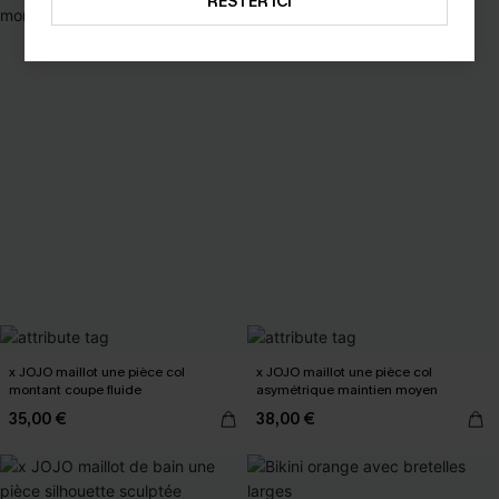
RESTER ICI
x JOJO maillot une pièce col
x JOJO maillot une pièce col
montant coupe fluide
asymétrique maintien moyen
35,00 €
38,00 €