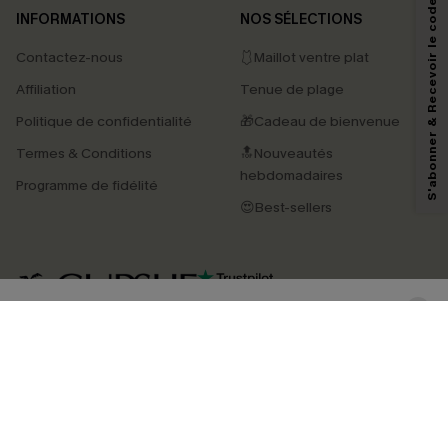
S'abonner & Recevoir le code
INFORMATIONS
NOS SÉLECTIONS
Contactez-nous
🩱Maillot ventre plat
En soumettant votre adresse e-mail, vous acceptez de recevoir des e-mails
Affiliation
Tenue de plage
marketing (y compris du contenu généré par l'IA) de Cupshe et
reconnaissez avoir pris connaissance de nos
Termes & Conditions
. Nous
Politique de confidentialité
🎁Cadeau de bienvenue
pouvons utiliser les données collectées sur notre site ainsi que des
technologies de suivi, telles que des pixels intégrés à nos e-mails, afin de
Termes & Conditions
🔝Nouveautés
savoir si ceux-ci ont été ouverts, de mesurer votre engagement, de
personnaliser nos contenus et nos offres, et de vous recommander des
hebdomadaires
Programme de fidélité
produits susceptibles de vous intéresser, conformément à notre
Politique de
confidentialité
. Vous pouvez vous désabonner à tout moment.
😍Best-sellers
S'ABONNER
4.4
TÉLÉCHARGEZ L’APP CUPSHE