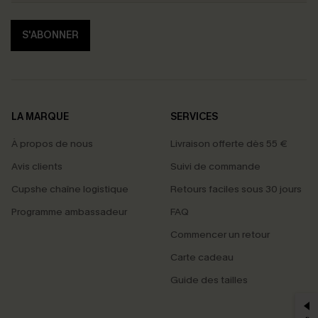
S'ABONNER
LA MARQUE
SERVICES
À propos de nous
Livraison offerte dès 55 €
Avis clients
Suivi de commande
Cupshe chaîne logistique
Retours faciles sous 30 jours
Programme ambassadeur
FAQ
Commencer un retour
Carte cadeau
PROFITEZ DE -15%
Guide des tailles
-15% dès 2 Achetés par E-mail
*Un code par commande, valable une seule fois.