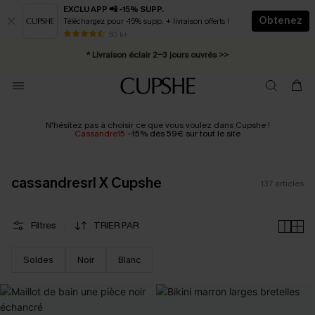
EXCLU APP 📲 -15% SUPP.
Obtenez
Téléchargez pour -15% supp. + livraison offerts !
Abonnement E-mail : -25% dès 4 achetés >>
50 k+
* Livraison éclair 2-3 jours ouvrés >>
N'hésitez pas à choisir ce que vous voulez dans Cupshe !
Cassandre15
--15% dès 59€ sur tout le site
cassandresrl X Cupshe
137
articles
Filtres
TRIER PAR
Soldes
Noir
Blanc