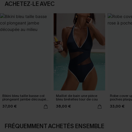
ACHETEZ‑LE AVEC
Bikini bleu taille basse col
Maillot de bain une pièce
Robe cover up
plongeant jambe découpée
bleu bretelles tour de cou
poches plaq
au milieu
37,00 €
38,00 €
33,00 €
FRÉQUEMMENT ACHETÉS ENSEMBLE