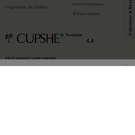
S'abonner & Recevoir le code
marketing (y compris du contenu généré par l'IA) de Cupshe et
hebdomadaires
Programme de fidélité
reconnaissez avoir pris connaissance de nos
Termes & Conditions
. Nous
pouvons utiliser les données collectées sur notre site ainsi que des
😍Best-sellers
technologies de suivi, telles que des pixels intégrés à nos e-mails, afin de
savoir si ceux-ci ont été ouverts, de mesurer votre engagement, de
personnaliser nos contenus et nos offres, et de vous recommander des
produits susceptibles de vous intéresser, conformément à notre
Politique de
confidentialité
. Vous pouvez vous désabonner à tout moment.
4.4
S'ABONNER
TÉLÉCHARGEZ L’APP CUPSHE
SUIVEZ-NOUS
©2026 CUPSHE FRANCE