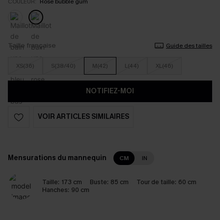
COULEUR:
Rose bubble gum
Taille française
Guide des tailles
XS(36)
S(38/40)
M(42)
L(44)
XL(46)
NOTIFIEZ-MOI
VOIR ARTICLES SIMILAIRES
Mensurations du mannequin
CM
IN
Taille:
173 cm
Buste:
85 cm
Tour de taille:
60 cm
Hanches:
90 cm