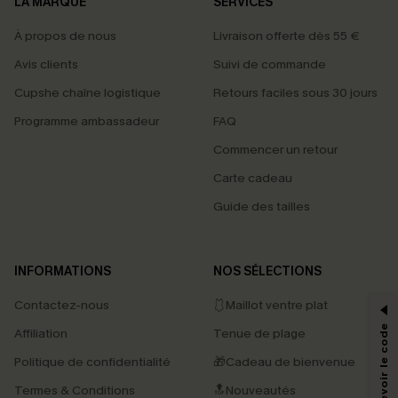
LA MARQUE
SERVICES
À propos de nous
Livraison offerte dès 55 €
Avis clients
Suivi de commande
Cupshe chaîne logistique
Retours faciles sous 30 jours
Programme ambassadeur
FAQ
Commencer un retour
Carte cadeau
Guide des tailles
PROFITEZ DE -15%
INFORMATIONS
NOS SÉLECTIONS
-15% dès 2 Achetés par E-mail
Contactez-nous
🩱Maillot ventre plat
*Un code par commande, valable une seule fois.
Affiliation
Tenue de plage
Politique de confidentialité
🎁Cadeau de bienvenue
Termes & Conditions
🔝Nouveautés
En soumettant votre adresse e-mail, vous acceptez de recevoir des e-mails