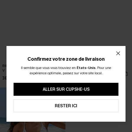
Confirmez votre zone de livraison
Bikini colorblock taille basse à col en
Tankini à pois à col V
Il semble que vous vous trouviez en
États-Unis
.
Pour une
V
42,00 €
expérience optimale, passez sur votre site local.
38,00 €
ALLER SUR CUPSHE-US
RESTER ICI