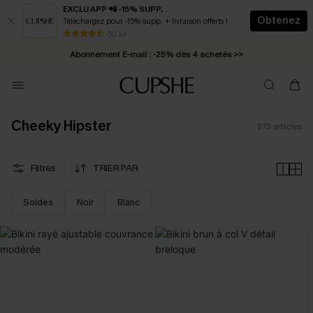
EXCLU APP 📲 -15% SUPP.
Obtenez
Téléchargez pour -15% supp. + livraison offerts !
Abonnement E-mail : -25% dès 4 achetés >>
50 k+
* Livraison éclair 2-3 jours ouvrés >>
Cheeky Hipster
273
articles
Filtres
TRIER PAR
Soldes
Noir
Blanc