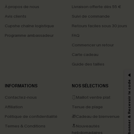
À propos de nous
Livraison offerte dès 55 €
Avis clients
Suivi de commande
Cupshe chaîne logistique
Retours faciles sous 30 jours
Programme ambassadeur
FAQ
Commencer un retour
Carte cadeau
PROFITEZ DE -15%
Guide des tailles
-15% dès 2 Achetés par E-mail
*Un code par commande, valable une seule fois.
S'abonner & Recevoir le code
INFORMATIONS
NOS SÉLECTIONS
Contactez-nous
🩱Maillot ventre plat
En soumettant votre adresse e-mail, vous acceptez de recevoir des e-mails
Affiliation
Tenue de plage
marketing (y compris du contenu généré par l'IA) de Cupshe et
reconnaissez avoir pris connaissance de nos
Termes & Conditions
. Nous
Politique de confidentialité
🎁Cadeau de bienvenue
pouvons utiliser les données collectées sur notre site ainsi que des
technologies de suivi, telles que des pixels intégrés à nos e-mails, afin de
Termes & Conditions
🔝Nouveautés
savoir si ceux-ci ont été ouverts, de mesurer votre engagement, de
personnaliser nos contenus et nos offres, et de vous recommander des
hebdomadaires