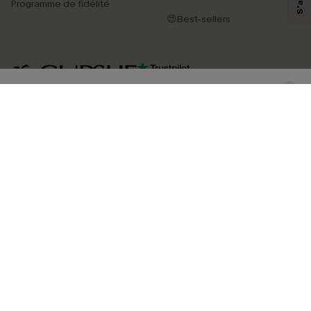
Programme de fidélité
produits susceptibles de vous intéresser, conformément à notre
Politique de
confidentialité
. Vous pouvez vous désabonner à tout moment.
😍Best-sellers
S'ABONNER
4.4
TÉLÉCHARGEZ L’APP CUPSHE
SUIVEZ-NOUS
©2026 CUPSHE FRANCE