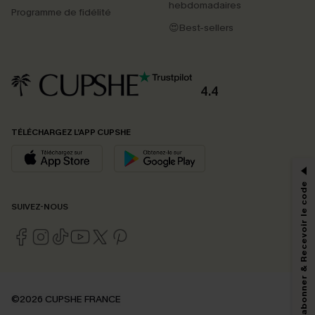
hebdomadaires
Programme de fidélité
😍Best-sellers
4.4
PROFITEZ DE -15%
TÉLÉCHARGEZ L’APP CUPSHE
-15% dès 2 Achetés par E-mail
*Un code par commande, valable une seule fois.
S'abonner & Recevoir le code
SUIVEZ-NOUS
En soumettant votre adresse e-mail, vous acceptez de recevoir des e-mails
marketing (y compris du contenu généré par l'IA) de Cupshe et
reconnaissez avoir pris connaissance de nos
Termes & Conditions
. Nous
pouvons utiliser les données collectées sur notre site ainsi que des
technologies de suivi, telles que des pixels intégrés à nos e-mails, afin de
savoir si ceux-ci ont été ouverts, de mesurer votre engagement, de
©2026 CUPSHE FRANCE
personnaliser nos contenus et nos offres, et de vous recommander des