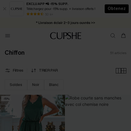
EXCLU APP 📲 -15% SUPP.
Obtenez
Téléchargez pour -15% supp. + livraison offerts !
Abonnement E-mail : -25% dès 4 achetés >>
50 k+
* Livraison éclair 2-3 jours ouvrés >>
Chiffon
51
articles
Filtres
TRIER PAR
Soldes
Noir
Blanc
-15%