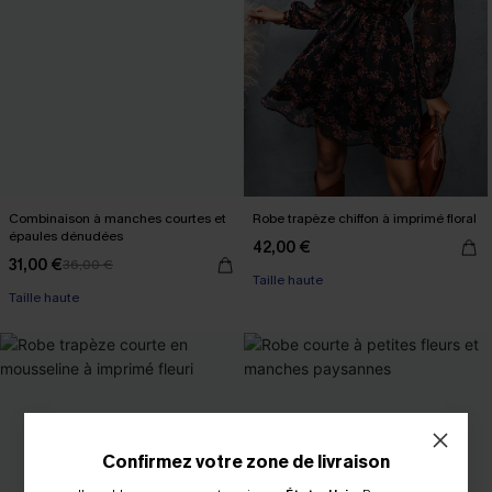
Combinaison à manches courtes et
Robe trapèze chiffon à imprimé floral
épaules dénudées
42,00 €
31,00 €
36,00 €
Taille haute
Taille haute
Confirmez votre zone de livraison