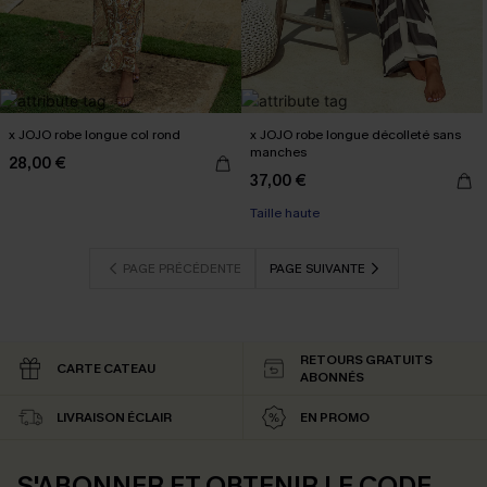
x JOJO robe longue col rond
x JOJO robe longue décolleté sans
manches
28,00 €
37,00 €
Taille haute
PAGE PRÉCÉDENTE
PAGE SUIVANTE
RETOURS GRATUITS
CARTE CATEAU
ABONNÉS
LIVRAISON ÉCLAIR
EN PROMO
S'ABONNER ET OBTENIR LE CODE