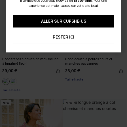
Il semble que vous vous trouviez en
États-Unis
.
Pour une
expérience optimale, passez sur votre site local.
ALLER SUR CUPSHE-US
RESTER ICI
Robe trapèze courte en mousseline
Robe courte à petites fleurs et
à imprimé fleuri
manches paysannes
39,00 €
36,00 €
Taille haute
Taille haute
NEW
NEW