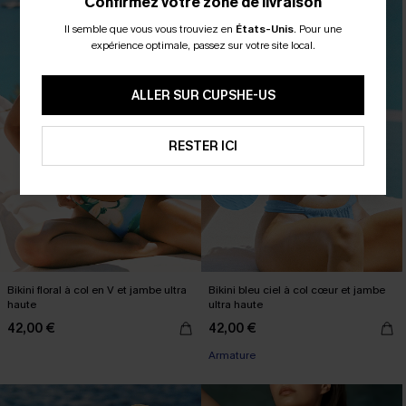
Confirmez votre zone de livraison
Il semble que vous vous trouviez en
États-Unis
.
Pour une
expérience optimale, passez sur votre site local.
ALLER SUR CUPSHE-US
RESTER ICI
Bikini floral à col en V et jambe ultra
Bikini bleu ciel à col cœur et jambe
haute
ultra haute
42,00 €
42,00 €
Armature