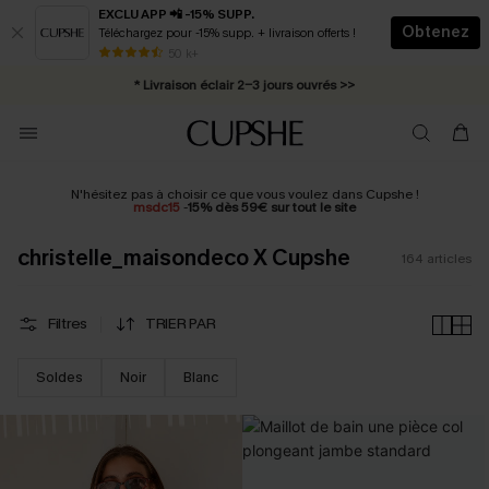
EXCLU APP 📲 -15% SUPP.
Obtenez
Téléchargez pour -15% supp. + livraison offerts !
Abonnement E-mail : -25% dès 4 achetés >>
50 k+
* Livraison éclair 2-3 jours ouvrés >>
N'hésitez pas à choisir ce que vous voulez dans Cupshe !
msdc15
-
15% dès 59€ sur tout le site
christelle_maisondeco X Cupshe
164
articles
Filtres
TRIER PAR
Soldes
Noir
Blanc