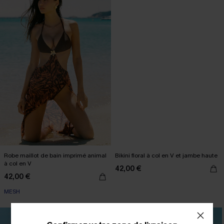
Robe maillot de bain imprimé animal
Bikini floral à col en V et jambe haute
à col en V
42,00 €
42,00 €
MESH
NEW