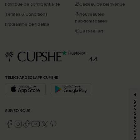
Politique de confidentialité
🎁Cadeau de bienvenue
Termes & Conditions
🔝Nouveautés
hebdomadaires
Programme de fidélité
😍Best-sellers
4.4
PROFITEZ DE -15%
TÉLÉCHARGEZ L’APP CUPSHE
-15% dès 2 Achetés par E-mail
*Un code par commande, valable une seule fois.
S'abonner & Recevoir le code
SUIVEZ-NOUS
En soumettant votre adresse e-mail, vous acceptez de recevoir des e-mails
marketing (y compris du contenu généré par l'IA) de Cupshe et
reconnaissez avoir pris connaissance de nos
Termes & Conditions
. Nous
pouvons utiliser les données collectées sur notre site ainsi que des