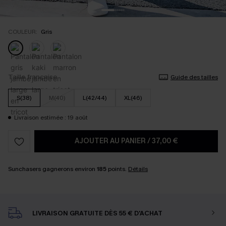
COULEUR:
Gris
Taille française
Guide des tailles
S(38)
M(40)
L(42/44)
XL(46)
Livraison estimée : 19 août
AJOUTER AU PANIER
/
37,00 €
Sunchasers gagnerons environ
185
points.
Détails
LIVRAISON GRATUITE DÈS 55 € D'ACHAT