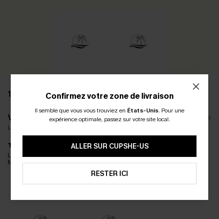
12 AVIS
Confirmez votre zone de livraison
Il semble que vous vous trouviez en
États-Unis
.
Pour une
V****
16/01/2026
expérience optimale, passez sur votre site local.
La taille achetée:
M
ALLER SUR CUPSHE-US
Le pantalon très confortable. Le tissu est très épais et chaud.
Malheureusement trop long pour ma petite taille
RESTER ICI