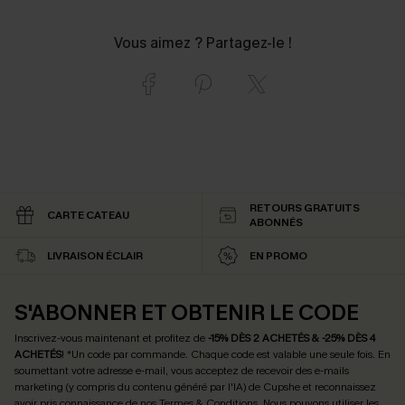
Vous aimez ? Partagez-le !
RETOURS GRATUITS
CARTE CATEAU
ABONNÉS
LIVRAISON ÉCLAIR
EN PROMO
S'ABONNER ET OBTENIR LE CODE
Inscrivez-vous maintenant et profitez de
-15% DÈS 2 ACHETÉS & -25% DÈS 4
ACHETÉS
! *Un code par commande. Chaque code est valable une seule fois.
En
soumettant votre adresse e-mail, vous acceptez de recevoir des e-mails
marketing (y compris du contenu généré par l'IA) de Cupshe et reconnaissez
avoir pris connaissance de nos
Termes & Conditions
. Nous pouvons utiliser les