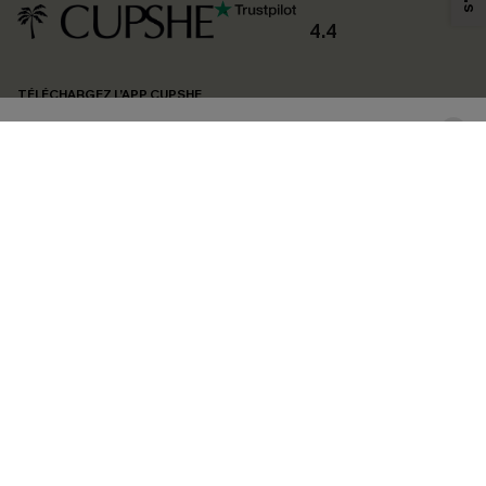
produits susceptibles de vous intéresser, conformément à notre
Politique de
confidentialité
. Vous pouvez vous désabonner à tout moment.
4.4
S'ABONNER
TÉLÉCHARGEZ L’APP CUPSHE
SUIVEZ-NOUS
©2026 CUPSHE FRANCE
Voir nôtre
déclaration d'accessibilité
et notre
politique de confidentialité.
Gestion des cookies