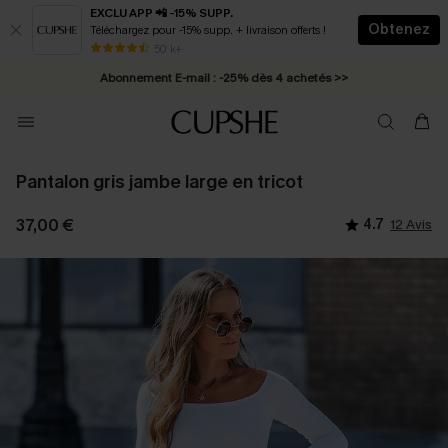
EXCLU APP 📲 -15% SUPP.
Obtenez
Téléchargez pour -15% supp. + livraison offerts !
* Livraison éclair 2-3 jours ouvrés >>
50 k+
Abonnement E-mail : -25% dès 4 achetés >>
Pantalon gris jambe large en tricot
37,00 €
4.7
12 Avis