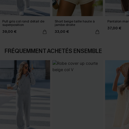
Pull gris col rond détail de
Short beige taille haute à
Pantalon marr
superposition
jambe droite
37,00 €
39,00 €
33,00 €
FRÉQUEMMENT ACHETÉS ENSEMBLE