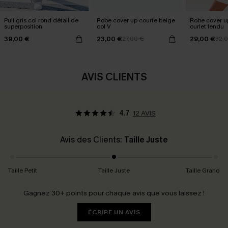
Pull gris col rond détail de
Robe cover up courte beige
Robe cover u
superposition
col V
ourlet fendu
39,00 €
23,00 €
29,00 €
27,00 €
32,
AVIS CLIENTS
4.7
12 AVIS
Avis des Clients:
Taille Juste
Taille Petit
Taille Juste
Taille Grand
Gagnez 30+ points pour chaque avis que vous laissez !
ÉCRIRE UN AVIS