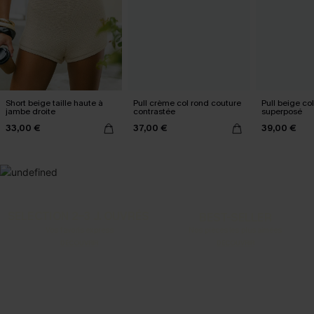
Short beige taille haute à
Pull crème col rond couture
Pull beige col
jambe droite
contrastée
superposé
33,00 €
37,00 €
39,00 €
SELECTION 2-3 J. OUVRÉS
BEST-SELLER
Vos favoris express
Nos pièces les plus aimées
DÉCOUVRIR
DÉCOUVRIR