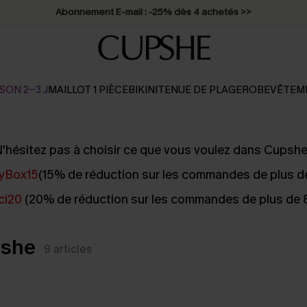
Abonnement E-mail : -25% dès 4 achetés >>
SON 2-3 J
MAILLOT 1 PIÈCE
BIKINI
TENUE DE PLAGE
ROBE
VÊTEM
'hésitez pas à choisir ce que vous voulez dans Cupshe
yBox15
(15% de réduction sur les commandes de plus d
ci20
(20% de réduction sur les commandes de plus de
pshe
9
articles