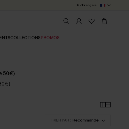
€ / Français
ENTS
COLLECTIONS
PROMOS
 !
e 50€)
 80€)
TRIER PAR :
Recommandé