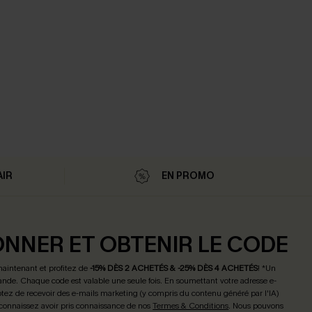
AIR
EN PROMO
ONNER ET OBTENIR LE CODE
maintenant et profitez de
-15% DÈS 2 ACHETÉS & -25% DÈS 4 ACHETÉS
! *Un
de. Chaque code est valable une seule fois.
En soumettant votre adresse e-
tez de recevoir des e-mails marketing (y compris du contenu généré par l'IA)
connaissez avoir pris connaissance de nos
Termes & Conditions
. Nous pouvons