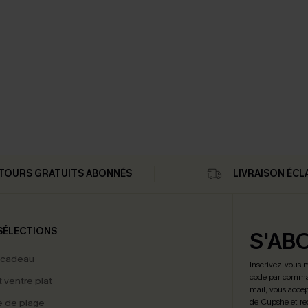
TOURS GRATUITS ABONNÉS
LIVRAISON ÉCL
SÉLECTIONS
S'AB
 cadeau
Inscrivez-vous 
code par comman
t ventre plat
mail, vous accep
 de plage
de Cupshe et re