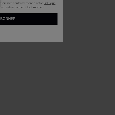
intéresser, conformément à notre
Politique
z vous désabonner à tout moment.
ABONNER