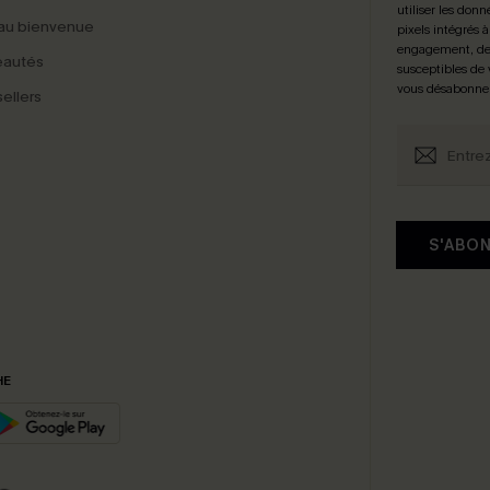
utiliser les donn
au bienvenue
pixels intégrés à
engagement, de 
eautés
susceptibles de
vous désabonne
ellers
S'ABO
HE