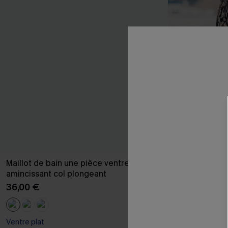
Maillot de bain une pièce ventre plat
Kimono de pl
amincissant col plongeant
37,00 €
36,00 €
Ventre plat