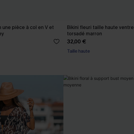
n une pièce à col en V et
Bikini fleuri taille haute ventre
ey
torsadé marron
32,00 €
Taille haute