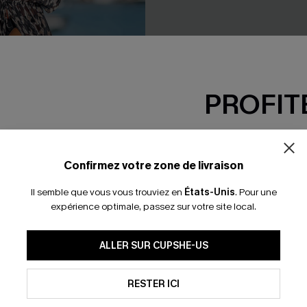
PROFITE
-15% dès 2 A
*Un code par command
Confirmez votre zone de livraison
Il semble que vous vous trouviez en
États-Unis
.
Pour une
expérience optimale, passez sur votre site local.
age à imprimé léopard
Bikini floral à support bust m
taille moyenne
En soumettant votre adresse e-
ALLER SUR CUPSHE-US
mails marketing (y compris du
32,00 €
reconnaissez avoir pris conna
pouvons utiliser les données co
🔥HOT
technologies de suivi, telles qu
RESTER ICI
savoir si ceux-ci ont été ouve
personnaliser nos contenus et 