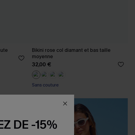
aute
Bikini rose col diamant et bas taille
moyenne
32,00 €
Sans couture
-10%
Z DE -15%