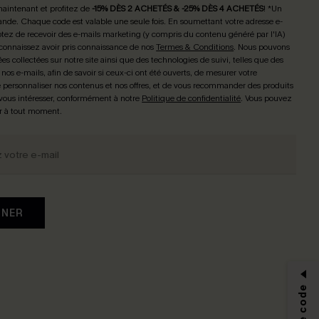
maintenant et profitez de
-15% DÈS 2 ACHETÉS & -25% DÈS 4 ACHETÉS
! *Un
de. Chaque code est valable une seule fois.
En soumettant votre adresse e-
tez de recevoir des e-mails marketing (y compris du contenu généré par l'IA)
connaissez avoir pris connaissance de nos
Termes & Conditions
. Nous pouvons
ées collectées sur notre site ainsi que des technologies de suivi, telles que des
 nos e-mails, afin de savoir si ceux-ci ont été ouverts, de mesurer votre
personnaliser nos contenus et nos offres, et de vous recommander des produits
 vous intéresser, conformément à notre
Politique de confidentialité
. Vous pouvez
r à tout moment.
NNER