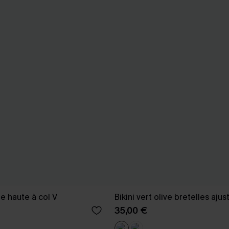
lle haute à col V
Bikini vert olive bretelles ajus
35,00 €