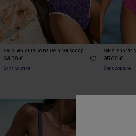
Bikini violet taille haute à col scoop
Bikini sportif
38,00 €
35,00 €
Sans couture
Sans couture