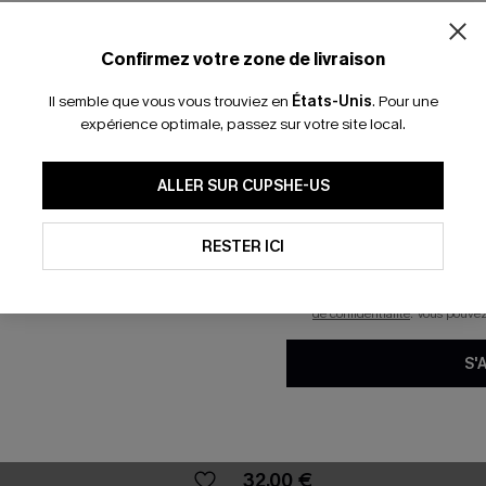
-15% dès 2 A
*Un code par command
Confirmez votre zone de livraison
Il semble que vous vous trouviez en
États-Unis
.
Pour une
expérience optimale, passez sur votre site local.
En soumettant votre adresse e-
ALLER SUR CUPSHE-US
mails marketing (y compris du
reconnaissez avoir pris conna
pouvons utiliser les données co
technologies de suivi, telles qu
RESTER ICI
savoir si ceux-ci ont été ouve
personnaliser nos contenus et 
produits susceptibles de vous 
de confidentialité
. Vous pouve
S'
mé animal bretelles
Bikini gris col diamant et bas t
bas taille haute
moyenne
32,00 €