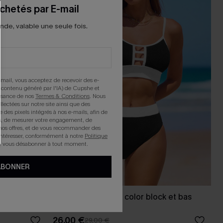
chetés par E-mail
e, valable une seule fois.
mail, vous acceptez de recevoir des e-
 contenu généré par l'IA) de Cupshe et
issance de nos
Termes & Conditions
. Nous
llectées sur notre site ainsi que des
e des pixels intégrés à nos e-mails, afin de
rts, de mesurer votre engagement, de
nos offres, et de vous recommander des
intéresser, conformément à notre
Politique
z vous désabonner à tout moment.
ABONNER
aille
Bikini sans couture color block et bas
standard
26,00 €
29,00 €