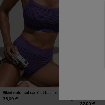
Bikini violet col carré et bas taille haute
Bikini à impri
ajustables et 
38,00 €
32,00 €