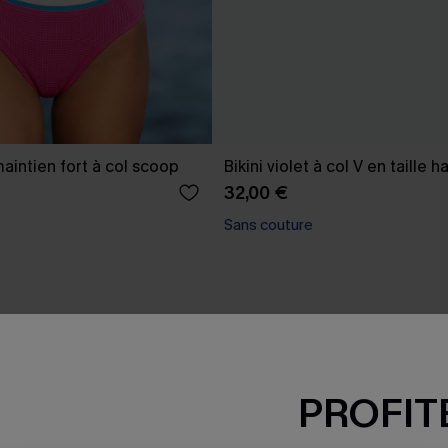
 maintien fort à col scoop
Bikini violet à col V en taille h
32,00 €
Sans couture
PROFITE