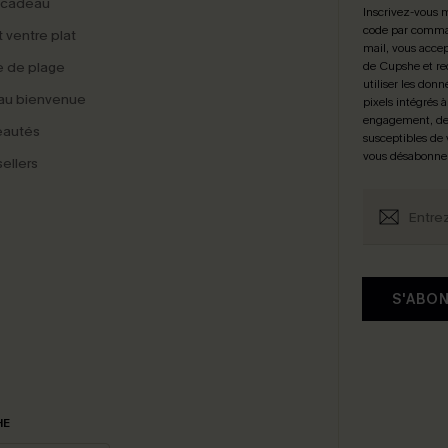
 cadeau
Inscrivez-vous 
code par comman
t ventre plat
mail, vous accep
 de plage
de Cupshe et re
utiliser les donn
au bienvenue
pixels intégrés à
engagement, de 
eautés
susceptibles de
vous désabonne
ellers
S'ABO
HE