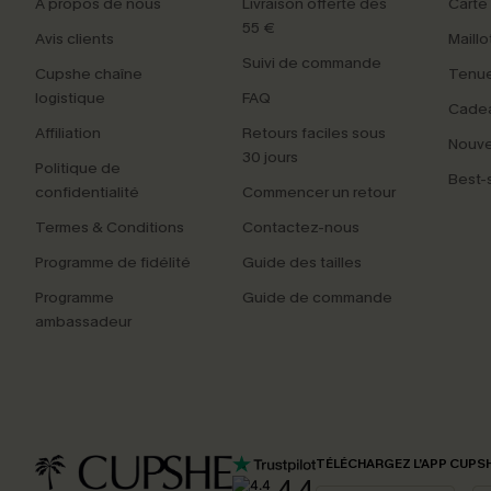
À propos de nous
Livraison offerte dès
Carte
55 €
Avis clients
Maillo
Suivi de commande
Cupshe chaîne
Tenue
logistique
FAQ
Cade
Affiliation
Retours faciles sous
Nouv
30 jours
Politique de
Best-s
confidentialité
Commencer un retour
Termes & Conditions
Contactez-nous
Programme de fidélité
Guide des tailles
Programme
Guide de commande
ambassadeur
TÉLÉCHARGEZ L’APP CUPS
4.4