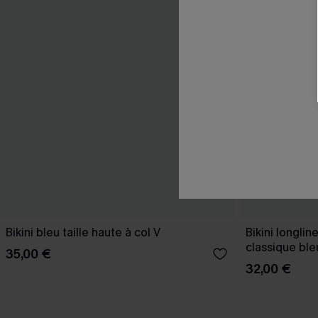
Bikini bleu taille haute à col V
Bikini longlin
classique ble
35,00 €
32,00 €