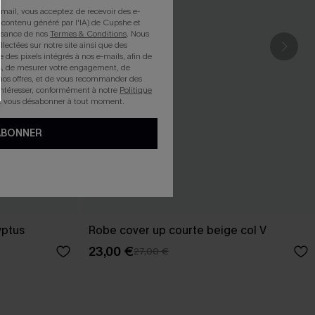
mail, vous acceptez de recevoir des e-
 contenu généré par l'IA) de Cupshe et
issance de nos
Termes & Conditions
. Nous
llectées sur notre site ainsi que des
e des pixels intégrés à nos e-mails, afin de
rts, de mesurer votre engagement, de
nos offres, et de vous recommander des
intéresser, conformément à notre
Politique
z vous désabonner à tout moment.
ABONNER
yptus
Robe cover up courte beige col V
23,00 €
27,00 €