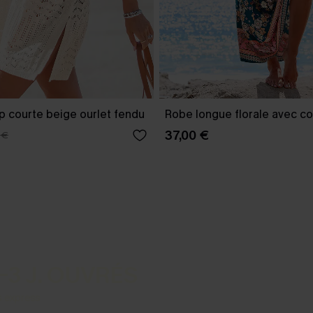
p courte beige ourlet fendu
Robe longue florale avec co
37,00 €
 €
-3 J. OUVRÉS
s express