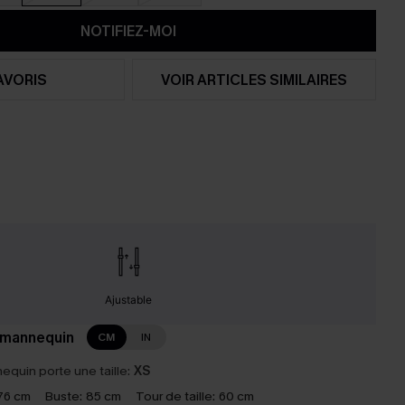
NOTIFIEZ-MOI
AVORIS
VOIR ARTICLES SIMILAIRES
Ajustable
 mannequin
CM
IN
equin porte une taille:
XS
76 cm
Buste:
85 cm
Tour de taille:
60 cm