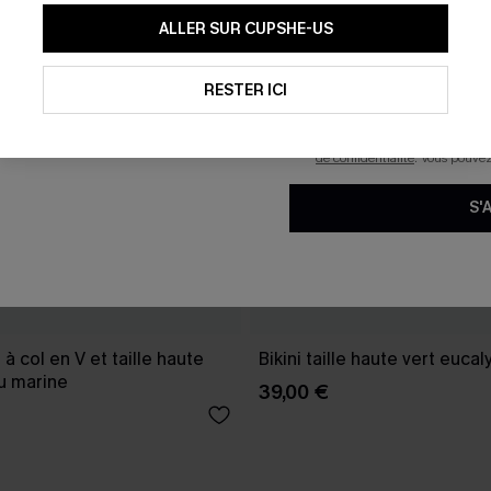
En soumettant votre adresse e-
ALLER SUR CUPSHE-US
mails marketing (y compris du
reconnaissez avoir pris conna
pouvons utiliser les données co
technologies de suivi, telles qu
RESTER ICI
savoir si ceux-ci ont été ouve
personnaliser nos contenus et 
produits susceptibles de vous 
de confidentialité
. Vous pouve
S'
e à col en V et taille haute
Bikini taille haute vert eucal
u marine
39,00 €