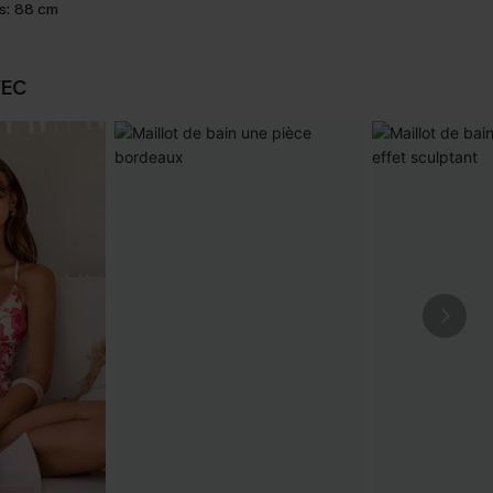
s:
88 cm
VEC