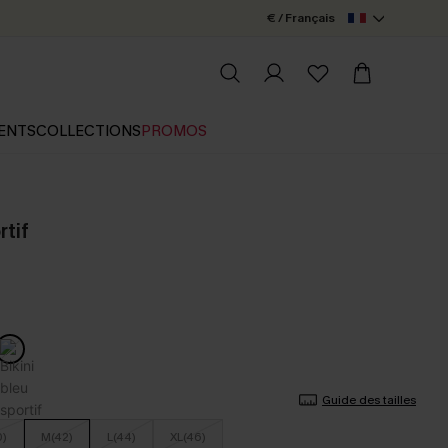
€ / Français
ENTS
COLLECTIONS
PROMOS
rtif
Guide des tailles
0)
M(42)
L(44)
XL(46)