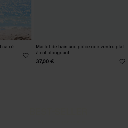
l carré
Maillot de bain une pièce noir ventre plat
à col plongeant
37,00 €
BEST-SELLER
Nos pièces les plus aimées