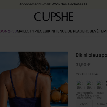
Abonnement E-mail : -25% dès 4 achetés >>
SON 2-3 J
MAILLOT 1 PIÈCE
BIKINI
TENUE DE PLAGE
ROBE
VÊTEM
Bikini bleu spo
31,90 €
COULEUR:
Bleu
Taille française
XS(36)
S(38/4