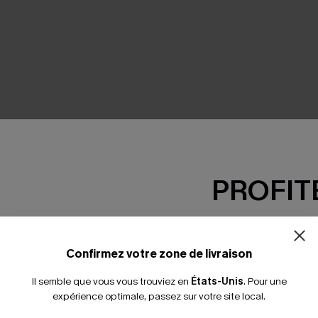
SEMBLE
PROFITE
-15% dès 2 A
*Un code par command
Confirmez votre zone de livraison
Il semble que vous vous trouviez en
États-Unis
.
Pour une
expérience optimale, passez sur votre site local.