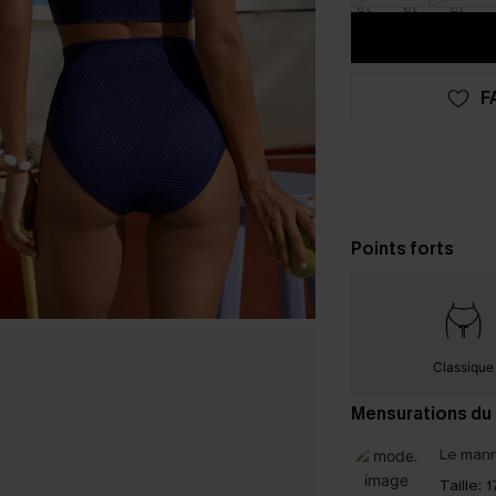
F
Points forts
Classique
Mensurations du
Le mann
Taille:
1