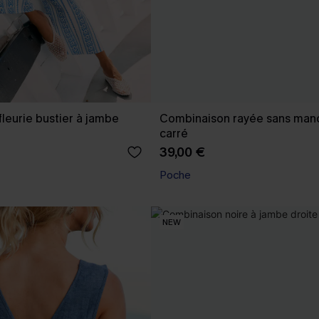
leurie bustier à jambe
Combinaison rayée sans manc
carré
39,00 €
Poche
NEW