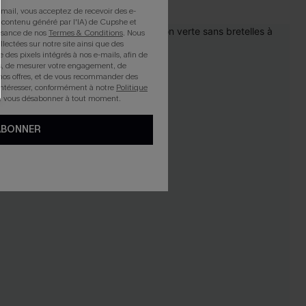
mail, vous acceptez de recevoir des e-
 contenu généré par l'IA) de Cupshe et
issance de nos
Termes & Conditions
. Nous
llectées sur notre site ainsi que des
e des pixels intégrés à nos e-mails, afin de
rts, de mesurer votre engagement, de
nos offres, et de vous recommander des
intéresser, conformément à notre
Politique
z vous désabonner à tout moment.
ABONNER