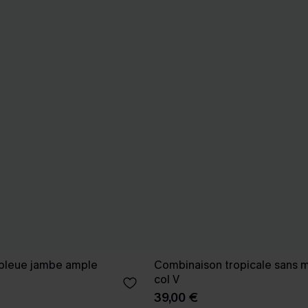
bleue jambe ample
Combinaison tropicale sans 
col V
39,00 €