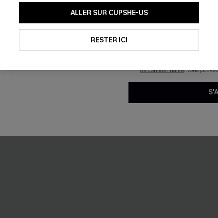
En soumettant votre adresse e-
ALLER SUR CUPSHE-US
mails marketing (y compris du
reconnaissez avoir pris conna
NEW
pouvons utiliser les données co
technologies de suivi, telles qu
RESTER ICI
savoir si ceux-ci ont été ouve
personnaliser nos contenus et 
produits susceptibles de vous 
de confidentialité
. Vous pouve
S'