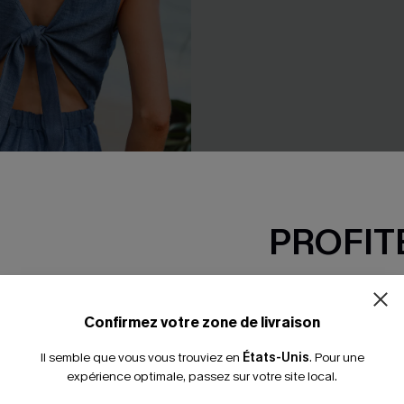
PROFITE
-15% dès 2 A
*Un code par command
Confirmez votre zone de livraison
eue à nouer à la taille
Combinaison noire à jambe dr
carré
Il semble que vous vous trouviez en
États-Unis
.
Pour une
37,00 €
expérience optimale, passez sur votre site local.