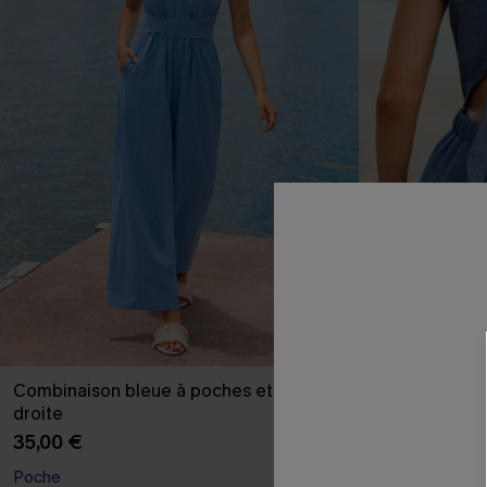
Combinaison bleue à poches et jambe
Combinaison bl
droite
37,00 €
35,00 €
Poche