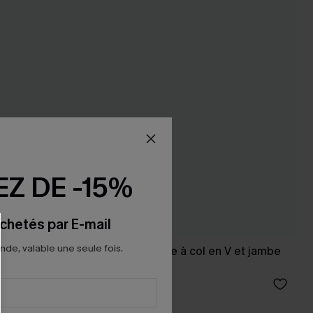
Z DE -15%
chetés par E-mail
e, valable une seule fois.
oite et col
Combinaison rouge à col en V et jambe
lâche
39,00 €
Poche