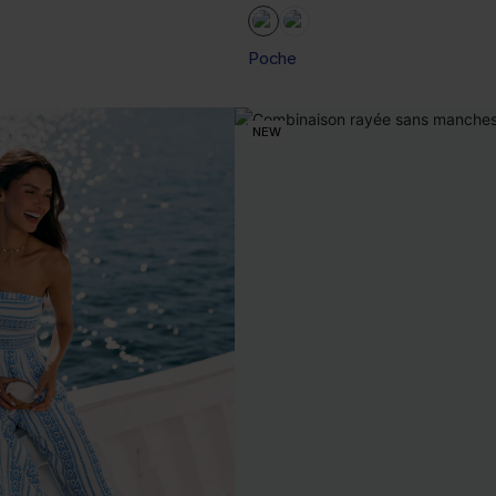
Poche
NEW