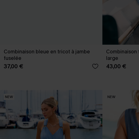
Combinaison bleue en tricot à jambe
Combinaison f
fuselée
large
37,00 €
43,00 €
NEW
NEW