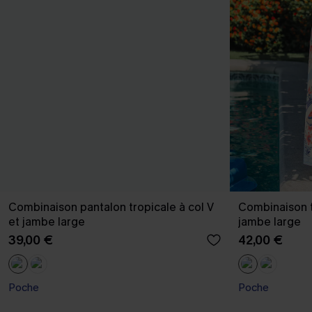
Combinaison pantalon tropicale à col V
Combinaison t
et jambe large
jambe large
39,00 €
42,00 €
Poche
Poche