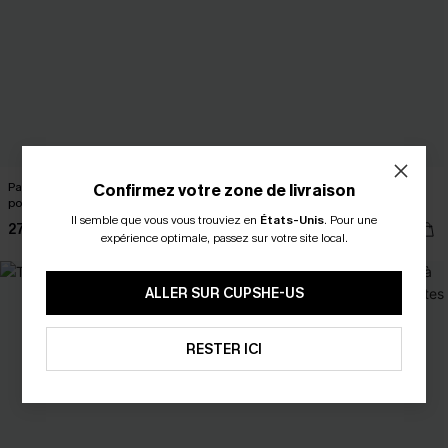
Paréo cover up long ombré à devant
Poncho cover up bleu à col
Confirmez votre zone de livraison
portefeuille
asymétrique
Il semble que vous vous trouviez en
États-Unis
.
Pour une
27,00 €
22,00 €
26,00 €
expérience optimale, passez sur votre site local.
ALLER SUR CUPSHE-US
RESTER ICI