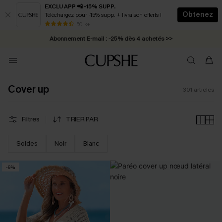
EXCLU APP 📲 -15% SUPP.
Obtenez
Téléchargez pour -15% supp. + livraison offerts !
Abonnement E-mail : -25% dès 4 achetés >>
50 k+
* Livraison éclair 2-3 jours ouvrés >>
Cover up
301
articles
Filtres
TRIER PAR
Soldes
Noir
Blanc
-9%