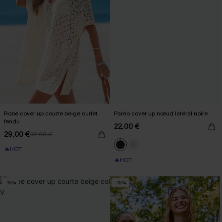
Robe cover up courte beige ourlet
Paréo cover up nœud latéral noire
fendu
22,00 €
29,00 €
32,00 €
🔥HOT
🔥HOT
-15%
-15%