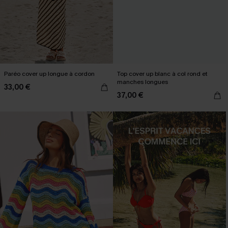
Paréo cover up longue à cordon
Top cover up blanc à col rond et
manches longues
33,00 €
37,00 €