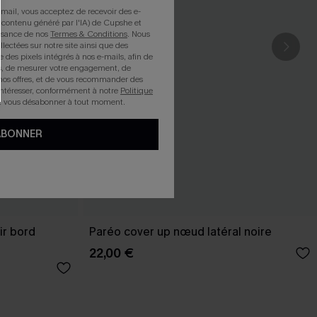
mail, vous acceptez de recevoir des e-
 contenu généré par l'IA) de Cupshe et
issance de nos
Termes & Conditions
. Nous
llectées sur notre site ainsi que des
e des pixels intégrés à nos e-mails, afin de
rts, de mesurer votre engagement, de
nos offres, et de vous recommander des
intéresser, conformément à notre
Politique
z vous désabonner à tout moment.
ABONNER
ir bord
Paréo cover up nœud latéral noire
22,00 €