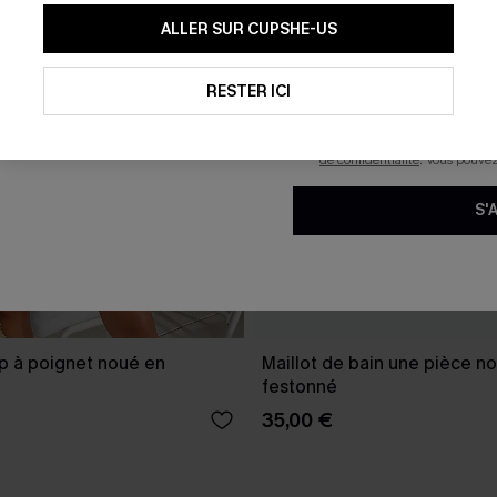
En soumettant votre adresse e-
ALLER SUR CUPSHE-US
mails marketing (y compris du
reconnaissez avoir pris conna
pouvons utiliser les données co
technologies de suivi, telles qu
RESTER ICI
savoir si ceux-ci ont été ouve
personnaliser nos contenus et 
produits susceptibles de vous 
de confidentialité
. Vous pouve
S'
p à poignet noué en
Maillot de bain une pièce no
festonné
35,00 €