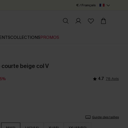
€ / Français
ENTS
COLLECTIONS
PROMOS
 courte beige col V
4.7
78 Avis
15%
Guide des tailles
M(40)
L(42/44)
XL(46)
XXL(48/50)