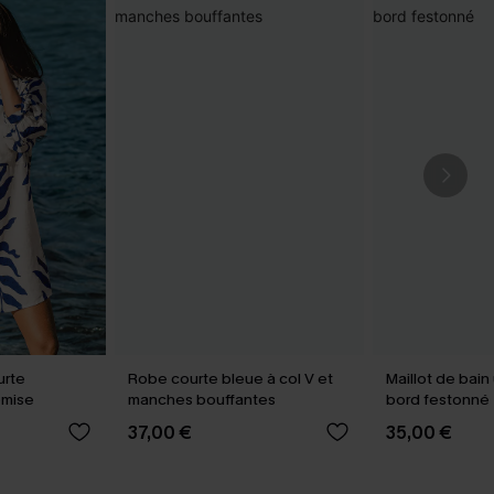
urte
Robe courte bleue à col V et
Maillot de bain
emise
manches bouffantes
bord festonné
37,00 €
35,00 €