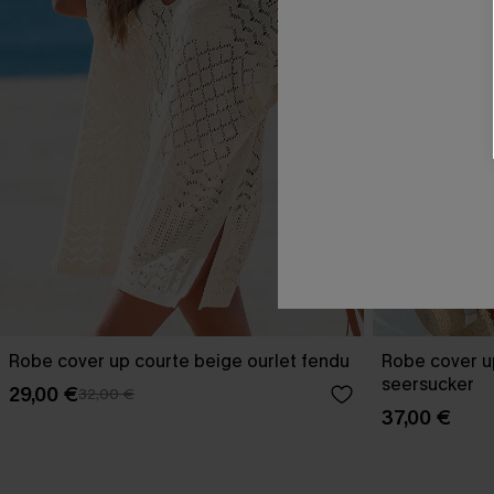
Robe cover up courte beige ourlet fendu
Robe cover u
seersucker
29,00 €
32,00 €
37,00 €