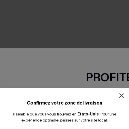
SEMBLE
PROFITE
-15% dès 2 A
*Un code par command
Confirmez votre zone de livraison
Il semble que vous vous trouviez en
États-Unis
.
Pour une
expérience optimale, passez sur votre site local.