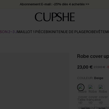
Abonnement E-mail : -25% dès 4 achetés >>
SON 2-3 J
MAILLOT 1 PIÈCE
BIKINI
TENUE DE PLAGE
ROBE
VÊTEM
Robe cover up
23,00 €
27,00 €
-
COULEUR:
Beige
Taille française
XS(36)
S(38)