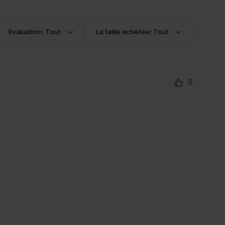
Évaluation: Tout
La taille achetée: Tout
8