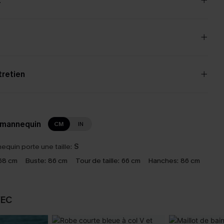
t
tretien
 mannequin
CM
IN
equin porte une taille:
S
68 cm
Buste:
86 cm
Tour de taille:
66 cm
Hanches:
86 cm
VEC