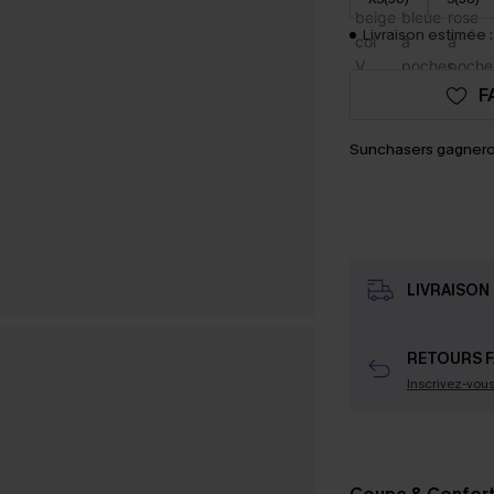
Livraison estimée :
F
Sunchasers gagnero
LIVRAISON 
RETOURS F
Inscrivez-vou