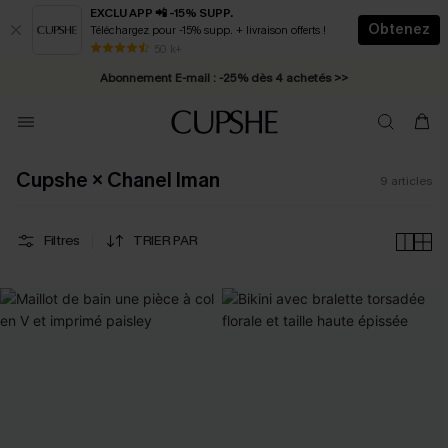
EXCLU APP 📲 -15% SUPP.
Obtenez
Téléchargez pour -15% supp. + livraison offerts !
* Livraison éclair 2-3 jours ouvrés >>
50 k+
Abonnement E-mail : -25% dès 4 achetés >>
Cupshe × Chanel Iman
9
articles
Filtres
TRIER PAR