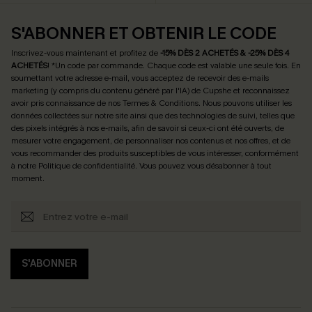
S'ABONNER ET OBTENIR LE CODE
Inscrivez-vous maintenant et profitez de
-15% DÈS 2 ACHETÉS & -25% DÈS 4
ACHETÉS
! *Un code par commande. Chaque code est valable une seule fois.
En
soumettant votre adresse e-mail, vous acceptez de recevoir des e-mails
marketing (y compris du contenu généré par l'IA) de Cupshe et reconnaissez
avoir pris connaissance de nos
Termes & Conditions
. Nous pouvons utiliser les
données collectées sur notre site ainsi que des technologies de suivi, telles que
des pixels intégrés à nos e-mails, afin de savoir si ceux-ci ont été ouverts, de
mesurer votre engagement, de personnaliser nos contenus et nos offres, et de
vous recommander des produits susceptibles de vous intéresser, conformément
à notre
Politique de confidentialité
. Vous pouvez vous désabonner à tout
moment.
S'ABONNER