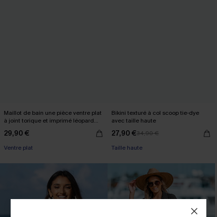
Maillot de bain une pièce ventre plat
Bikini texturé à col scoop tie-dye
à joint torique et imprimé léopard
avec taille haute
multicolore
29,90 €
27,90 €
34,90 €
Ventre plat
Taille haute