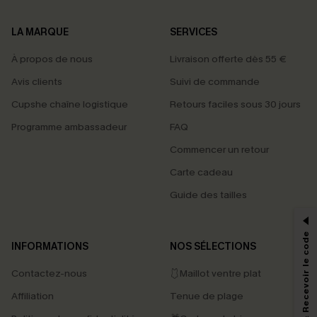
LA MARQUE
SERVICES
À propos de nous
Livraison offerte dès 55 €
Avis clients
Suivi de commande
Cupshe chaîne logistique
Retours faciles sous 30 jours
Programme ambassadeur
FAQ
Commencer un retour
Carte cadeau
PROFITEZ DE -15%
Guide des tailles
-15% dès 2 Achetés par E-mail
*Un code par commande, valable une seule fois.
S'abonner & Recevoir le code
INFORMATIONS
NOS SÉLECTIONS
Contactez-nous
🩱Maillot ventre plat
En soumettant votre adresse e-mail, vous acceptez de recevoir des e-mails
Affiliation
Tenue de plage
marketing (y compris du contenu généré par l'IA) de Cupshe et
reconnaissez avoir pris connaissance de nos
Termes & Conditions
. Nous