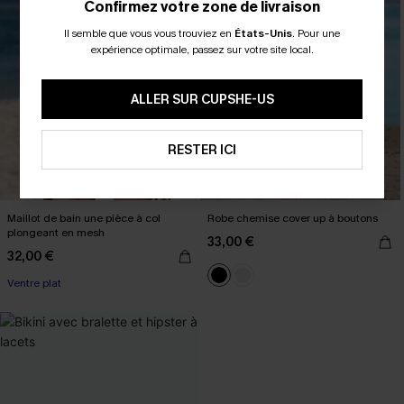
Confirmez votre zone de livraison
Il semble que vous vous trouviez en
États-Unis
.
Pour une
expérience optimale, passez sur votre site local.
ALLER SUR CUPSHE-US
RESTER ICI
Maillot de bain une pièce à col
Robe chemise cover up à boutons
plongeant en mesh
33,00 €
32,00 €
Ventre plat