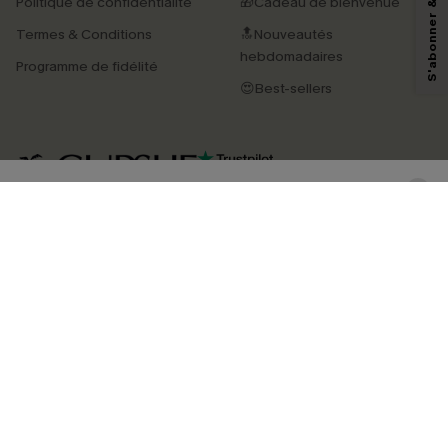
Politique de confidentialité
🎁Cadeau de bienvenue
pouvons utiliser les données collectées sur notre site ainsi que des
technologies de suivi, telles que des pixels intégrés à nos e-mails, afin de
Termes & Conditions
🔝Nouveautés
savoir si ceux-ci ont été ouverts, de mesurer votre engagement, de
personnaliser nos contenus et nos offres, et de vous recommander des
hebdomadaires
Programme de fidélité
produits susceptibles de vous intéresser, conformément à notre
Politique de
confidentialité
. Vous pouvez vous désabonner à tout moment.
😍Best-sellers
S'ABONNER
4.4
TÉLÉCHARGEZ L’APP CUPSHE
SUIVEZ-NOUS