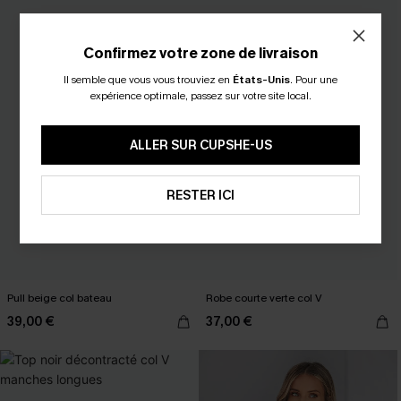
Confirmez votre zone de livraison
Il semble que vous vous trouviez en
États-Unis
.
Pour une
expérience optimale, passez sur votre site local.
ALLER SUR CUPSHE-US
RESTER ICI
Pull beige col bateau
Robe courte verte col V
39,00 €
37,00 €