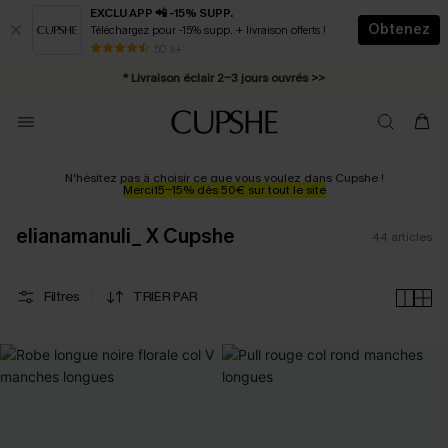
EXCLU APP 📲 -15% SUPP.
Obtenez
Téléchargez pour -15% supp. + livraison offerts !
Abonnement E-mail : -25% dès 4 achetés >>
50 k+
* Livraison éclair 2-3 jours ouvrés >>
N'hésitez pas à choisir ce que vous voulez dans Cupshe !
Merci15-15% dès 50€ sur tout le site
elianamanuli_ X Cupshe
44
articles
Filtres
TRIER PAR