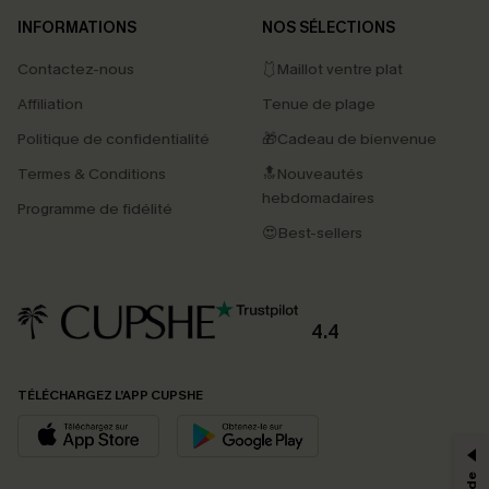
INFORMATIONS
NOS SÉLECTIONS
Contactez-nous
🩱Maillot ventre plat
Affiliation
Tenue de plage
Politique de confidentialité
🎁Cadeau de bienvenue
Termes & Conditions
🔝Nouveautés
hebdomadaires
Programme de fidélité
😍Best-sellers
4.4
PROFITEZ DE -15%
TÉLÉCHARGEZ L’APP CUPSHE
-15% dès 2 Achetés par E-mail
*Un code par commande, valable une seule fois.