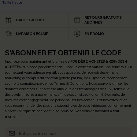
Taille haute
RETOURS GRATUITS
CARTE CATEAU
ABONNÉS
LIVRAISON ÉCLAIR
EN PROMO
S'ABONNER ET OBTENIR LE CODE
Inscrivez-vous maintenant et profitez de
-15% DÈS 2 ACHETÉS & -25% DÈS 4
ACHETÉS
! *Un code par commande. Chaque code est valable une seule fois.
En
soumettant votre adresse e-mail, vous acceptez de recevoir des e-mails
marketing (y compris du contenu généré par l'IA) de Cupshe et reconnaissez
avoir pris connaissance de nos
Termes & Conditions
. Nous pouvons utiliser les
données collectées sur notre site ainsi que des technologies de suivi, telles que
des pixels intégrés à nos e-mails, afin de savoir si ceux-ci ont été ouverts, de
mesurer votre engagement, de personnaliser nos contenus et nos offres, et de
vous recommander des produits susceptibles de vous intéresser, conformément
à notre
Politique de confidentialité
. Vous pouvez vous désabonner à tout
moment.