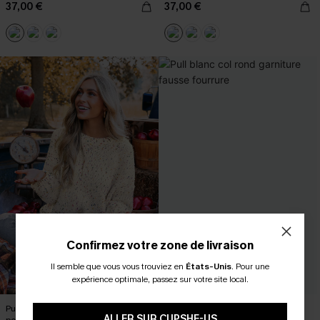
37,00 €
37,00 €
Confirmez votre zone de livraison
Il semble que vous vous trouviez en
États-Unis
.
Pour une
expérience optimale, passez sur votre site local.
Pull avec manches tombantes à
Pull blanc col rond garniture fausse
ALLER SUR CUPSHE-US