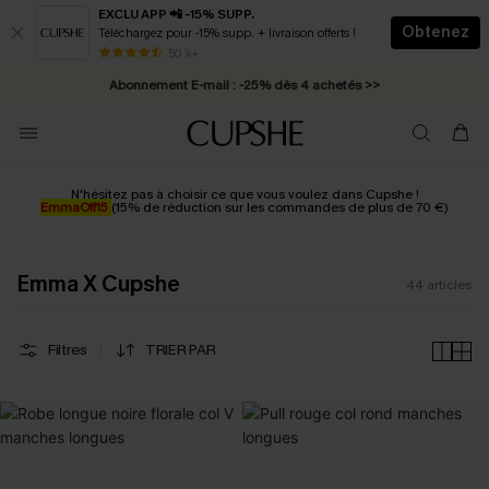
EXCLU APP 📲 -15% SUPP.
Obtenez
Téléchargez pour -15% supp. + livraison offerts !
* Livraison éclair 2-3 jours ouvrés >>
50 k+
Abonnement E-mail : -25% dès 4 achetés >>
N'hésitez pas à choisir ce que vous voulez dans Cupshe !
EmmaOff15
(15% de réduction sur les commandes de plus de 70 €)
Emma X Cupshe
44
articles
Filtres
TRIER PAR