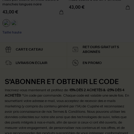
manches longues noire
43,00 €
43,00 €
Taille haute
RETOURS GRATUITS
CARTE CATEAU
ABONNÉS
LIVRAISON ÉCLAIR
EN PROMO
S'ABONNER ET OBTENIR LE CODE
Inscrivez-vous maintenant et profitez de
-15% DÈS 2 ACHETÉS & -25% DÈS 4
ACHETÉS
! *Un code par commande. Chaque code est valable une seule fois.
En
soumettant votre adresse e-mail, vous acceptez de recevoir des e-mails
marketing (y compris du contenu généré par l'IA) de Cupshe et reconnaissez
avoir pris connaissance de nos
Termes & Conditions
. Nous pouvons utiliser les
données collectées sur notre site ainsi que des technologies de suivi, telles que
des pixels intégrés à nos e-mails, afin de savoir si ceux-ci ont été ouverts, de
mesurer votre engagement, de personnaliser nos contenus et nos offres, et de
vous recommander des produits susceptibles de vous intéresser, conformément