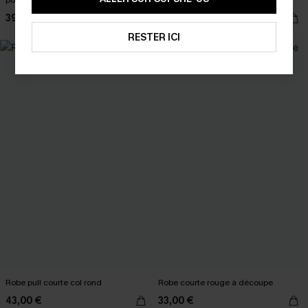
pompons
fourrure
39,00 €
43,00 €
RESTER ICI
Robe pull courte col rond
Robe courte rouge à découpe
43,00 €
33,00 €