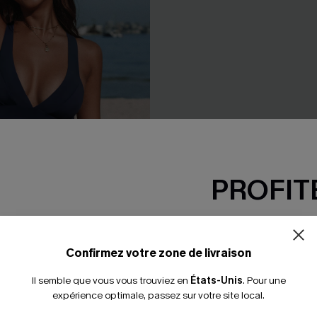
PROFITE
-15% dès 2 A
*Un code par command
Confirmez votre zone de livraison
 à col en V et taille haute
Maillot de bain une pièce vert
Il semble que vous vous trouviez en
États-Unis
.
Pour une
u marine
sculptant
expérience optimale, passez sur votre site local.
39,00 €