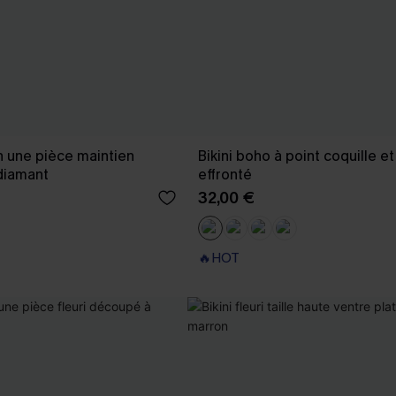
in une pièce maintien
Bikini boho à point coquille e
 diamant
effronté
32,00 €
🔥HOT