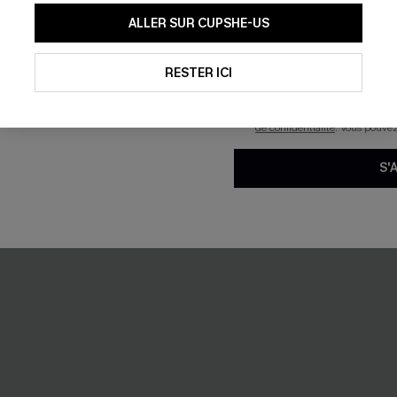
En soumettant votre adresse e-
ALLER SUR CUPSHE-US
Ventre Plat +
mails marketing (y compris du
reconnaissez avoir pris conna
pouvons utiliser les données co
technologies de suivi, telles qu
RESTER ICI
savoir si ceux-ci ont été ouve
personnaliser nos contenus et 
produits susceptibles de vous 
de confidentialité
. Vous pouve
S'