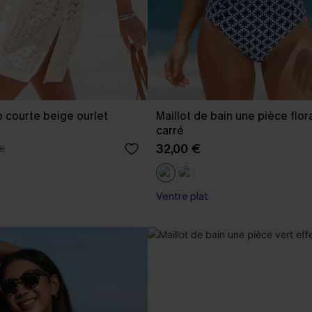
 courte beige ourlet
Maillot de bain une pièce flora
carré
32,00 €
 €
Ventre plat