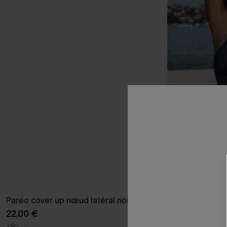
Paréo cover up nœud latéral noire
Bikini longline
classique ble
22,00 €
32,00 €