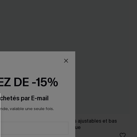
Z DE -15%
chetés par E-mail
e, valable une seule fois.
 effet
Bikini noir bretelles ajustables et bas
couverture classique
35,00 €