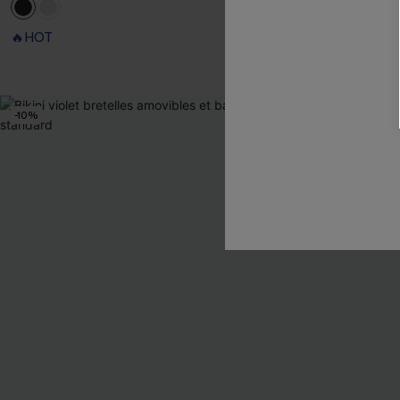
🔥HOT
Taille haute
-10%