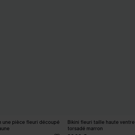
in une pièce fleuri découpé
Bikini fleuri taille haute ventre
aune
torsadé marron