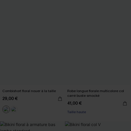
Combishort floral nouer à la taille
Robe longue florale multicolore col
carré buste smocké
29,00 €
41,00 €
Taille haute