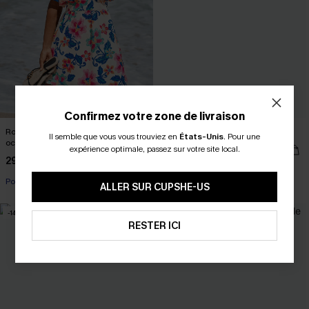
Confirmez votre zone de livraison
Robe courte fleurie pour toutes les
Short fleuri style décontracté
Il semble que vous vous trouviez en
États-Unis
.
Pour une
occasions
23,00 €
expérience optimale, passez sur votre site local.
29,00 €
29,00 €
Poche
Poche
ALLER SUR CUPSHE-US
-14%
RESTER ICI