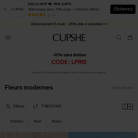
EXCLU APP 📲 -15% SUPP.
Obtenez
Téléchargez pour -15% supp. + livraison offerts !
Abonnement E-mail : -25% dès 4 achetés >>
50 k+
* Livraison éclair 2-3 jours ouvrés >>
-10% sans limites
CODE : LPR10
*Jusqu'à 10 € de réduction. Chaque code ne peut pas être cumulée.
Fleurs modernes
428
articles
Filtres
TRIER PAR
Soldes
Noir
Blanc