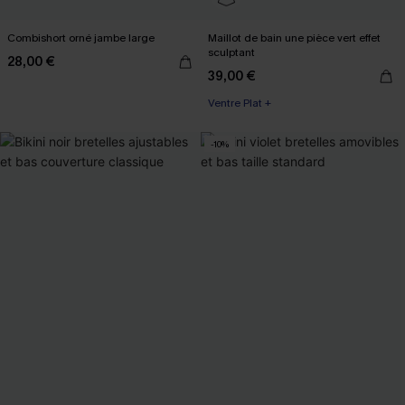
Combishort orné jambe large
Maillot de bain une pièce vert effet
sculptant
28,00 €
39,00 €
Ventre Plat +
-10%