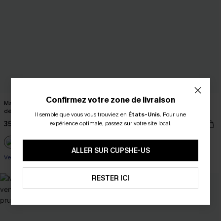
Confirmez votre zone de livraison
Maillot de bain une pièce fleuri
Bikini fleuri taille haute ventre plat
découpé à emballage jaune
torsadé marron
Il semble que vous vous trouviez en
États-Unis
.
Pour une
35,00 €
32,00 €
expérience optimale, passez sur votre site local.
Taille haute
ALLER SUR CUPSHE-US
Ventre plat
RESTER ICI