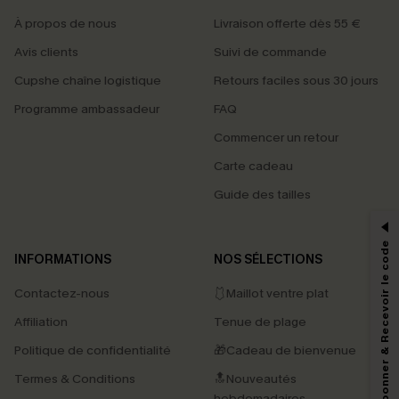
À propos de nous
Livraison offerte dès 55 €
Avis clients
Suivi de commande
Cupshe chaîne logistique
Retours faciles sous 30 jours
Programme ambassadeur
FAQ
Commencer un retour
Carte cadeau
PROFITEZ DE -15%
Guide des tailles
-15% dès 2 Achetés par E-mail
*Un code par commande, valable une seule fois.
S'abonner & Recevoir le code
INFORMATIONS
NOS SÉLECTIONS
Contactez-nous
🩱Maillot ventre plat
En soumettant votre adresse e-mail, vous acceptez de recevoir des e-mails
Affiliation
Tenue de plage
marketing (y compris du contenu généré par l'IA) de Cupshe et
reconnaissez avoir pris connaissance de nos
Termes & Conditions
. Nous
Politique de confidentialité
🎁Cadeau de bienvenue
pouvons utiliser les données collectées sur notre site ainsi que des
technologies de suivi, telles que des pixels intégrés à nos e-mails, afin de
Termes & Conditions
🔝Nouveautés
savoir si ceux-ci ont été ouverts, de mesurer votre engagement, de
personnaliser nos contenus et nos offres, et de vous recommander des
hebdomadaires