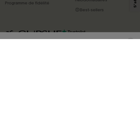
Programme de fidélité
produits susceptibles de vous intéresser, conformément à notre
Politique de
confidentialité
. Vous pouvez vous désabonner à tout moment.
😍Best-sellers
S'ABONNER
4.4
TÉLÉCHARGEZ L’APP CUPSHE
SUIVEZ-NOUS
©2026 CUPSHE FRANCE