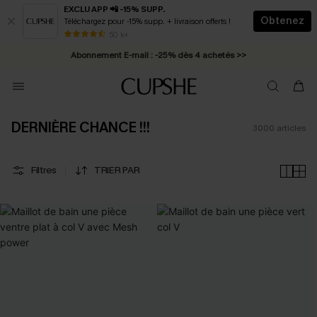
EXCLU APP 📲 -15% SUPP.
Obtenez
Téléchargez pour -15% supp. + livraison offerts !
Abonnement E-mail : -25% dès 4 achetés >>
50 k+
* Livraison éclair 2-3 jours ouvrés >>
DERNIÈRE CHANCE !!!
3000
articles
Filtres
TRIER PAR