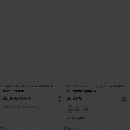
Bikini color block olive et bas taille
Maillot de bain une pièce à col en V
standard noir
et imprimé paisley
26,00 €
35,00 €
29,00 €
Poitrines généreuses
Ventre plat