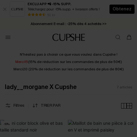
EXCLU APP 📲 -15% SUPP.
Obtenez
Téléchargez pour -15% supp. + livraison offerts !
* Livraison éclair 2-3 jours ouvrés >>
50 k+
Abonnement E-mail : -25% dès 4 achetés >>
N'hésitez pas à choisir ce que vous voulez dans Cupshe !
Merci15
(15% de réduction sur les commandes de plus de 50€)
Merci20 (20% de réduction sur les commandes de plus de 80€)
lady__morgane X Cupshe
7
articles
Filtres
TRIER PAR
-10%