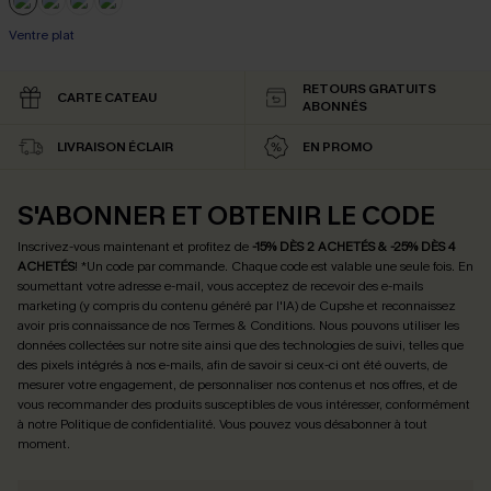
Ventre plat
RETOURS GRATUITS
CARTE CATEAU
ABONNÉS
LIVRAISON ÉCLAIR
EN PROMO
S'ABONNER ET OBTENIR LE CODE
Inscrivez-vous maintenant et profitez de
-15% DÈS 2 ACHETÉS & -25% DÈS 4
ACHETÉS
! *Un code par commande. Chaque code est valable une seule fois.
En
soumettant votre adresse e-mail, vous acceptez de recevoir des e-mails
marketing (y compris du contenu généré par l'IA) de Cupshe et reconnaissez
avoir pris connaissance de nos
Termes & Conditions
. Nous pouvons utiliser les
données collectées sur notre site ainsi que des technologies de suivi, telles que
des pixels intégrés à nos e-mails, afin de savoir si ceux-ci ont été ouverts, de
mesurer votre engagement, de personnaliser nos contenus et nos offres, et de
vous recommander des produits susceptibles de vous intéresser, conformément
à notre
Politique de confidentialité
. Vous pouvez vous désabonner à tout
moment.