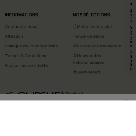
*Un code par commande, valable une seule fois.
S'abonner & Recevoir le code
INFORMATIONS
NOS SÉLECTIONS
Contactez-nous
🩱Maillot ventre plat
En soumettant votre adresse e-mail, vous acceptez de recevoir des e-mails
Affiliation
Tenue de plage
marketing (y compris du contenu généré par l'IA) de Cupshe et
reconnaissez avoir pris connaissance de nos
Termes & Conditions
. Nous
Politique de confidentialité
🎁Cadeau de bienvenue
pouvons utiliser les données collectées sur notre site ainsi que des
technologies de suivi, telles que des pixels intégrés à nos e-mails, afin de
Termes & Conditions
🔝Nouveautés
savoir si ceux-ci ont été ouverts, de mesurer votre engagement, de
personnaliser nos contenus et nos offres, et de vous recommander des
hebdomadaires
Programme de fidélité
produits susceptibles de vous intéresser, conformément à notre
Politique de
confidentialité
. Vous pouvez vous désabonner à tout moment.
😍Best-sellers
S'ABONNER
4.4
TÉLÉCHARGEZ L’APP CUPSHE