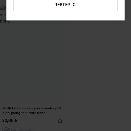
RESTER ICI
Maillot de bain une pièce ventre plat
à col plongeant rétro boho
32,00 €