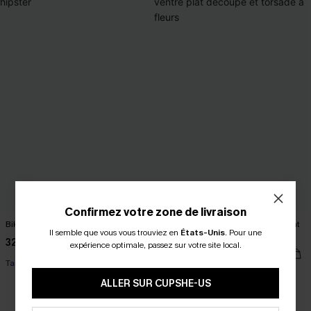
Confirmez votre zone de livraison
Bikini côtelé à col scoop et hipster
Maillot de bain une pièce ventre plat
Il semble que vous vous trouviez en
États-Unis
.
Pour une
découpé et torsadé à fleurs
32,00 €
expérience optimale, passez sur votre site local.
35,00 €
Taille haute
ALLER SUR CUPSHE-US
Ventre plat