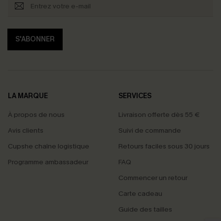
S'ABONNER
LA MARQUE
SERVICES
À propos de nous
Livraison offerte dès 55 €
Avis clients
Suivi de commande
Cupshe chaîne logistique
Retours faciles sous 30 jours
Programme ambassadeur
FAQ
Commencer un retour
Carte cadeau
PROFITEZ DE -15%
Guide des tailles
-15% dès 2 Achetés par E-mail