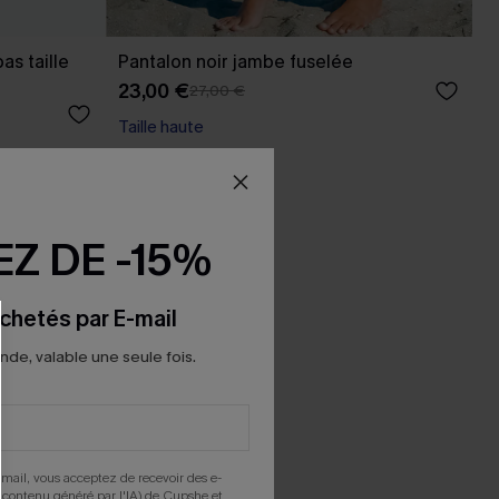
bas taille
Pantalon noir jambe fuselée
23,00 €
27,00 €
Taille haute
Z DE -15%
chetés par E-mail
e, valable une seule fois.
mail, vous acceptez de recevoir des e-
 contenu généré par l'IA) de Cupshe et