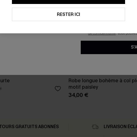
reconnaissez avoir pris conna
pouvons utiliser les données co
technologies de suivi, telles qu
RESTER ICI
savoir si ceux-ci ont été ouve
personnaliser nos contenus et 
produits susceptibles de vous 
de confidentialité
. Vous pouve
S'
urte
Robe longue bohème à col pl
motif paisley
€
34,00 €
TOURS GRATUITS ABONNÉS
LIVRAISON ÉCL