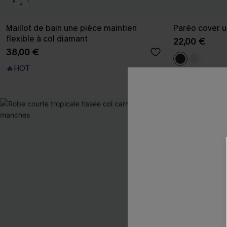
Maillot de bain une pièce maintien
Paréo cover u
flexible à col diamant
22,00 €
38,00 €
🔥HOT
🔥HOT
-16%