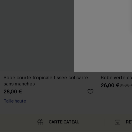
Robe courte tropicale tissée col carré
Robe verte co
sans manches
26,00 €
31,00 
28,00 €
Taille haute
CARTE CATEAU
RE