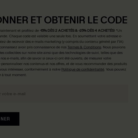
ONNER ET OBTENIR LE CODE
maintenant et profitez de
-15% DÈS 2 ACHETÉS & -25% DÈS 4 ACHETÉS
! *Un
de. Chaque code est valable une seule fois.
En soumettant votre adresse e-
tez de recevoir des e-mails marketing (y compris du contenu généré par l'IA)
connaissez avoir pris connaissance de nos
Termes & Conditions
. Nous pouvons
ées collectées sur notre site ainsi que des technologies de suivi, telles que des
 nos e-mails, afin de savoir si ceux-ci ont été ouverts, de mesurer votre
personnaliser nos contenus et nos offres, et de vous recommander des produits
 vous intéresser, conformément à notre
Politique de confidentialité
. Vous pouvez
r à tout moment.
NNER