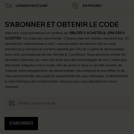
LIVRAISON ÉCLAIR
EN PROMO
S'ABONNER ET OBTENIR LE CODE
Inscrivez-vous maintenant et profitez de
-15% DÈS 2 ACHETÉS & -25% DÈS 4
ACHETÉS
! *Un code par commande. Chaque code est valable une seule fois.
En
soumettant votre adresse e-mail, vous acceptez de recevoir des e-mails
marketing (y compris du contenu généré par l'IA) de Cupshe et reconnaissez
avoir pris connaissance de nos
Termes & Conditions
. Nous pouvons utiliser les
données collectées sur notre site ainsi que des technologies de suivi, telles que
des pixels intégrés à nos e-mails, afin de savoir si ceux-ci ont été ouverts, de
mesurer votre engagement, de personnaliser nos contenus et nos offres, et de
vous recommander des produits susceptibles de vous intéresser, conformément
à notre
Politique de confidentialité
. Vous pouvez vous désabonner à tout
moment.
S'ABONNER