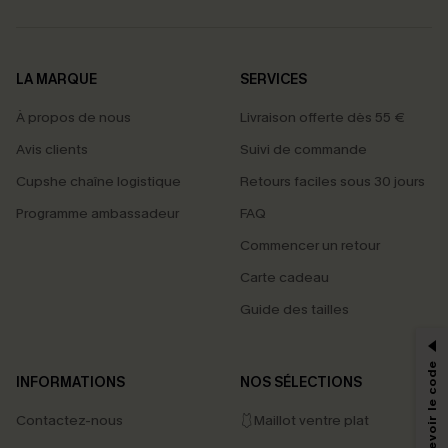
LA MARQUE
SERVICES
À propos de nous
Livraison offerte dès 55 €
Avis clients
Suivi de commande
Cupshe chaîne logistique
Retours faciles sous 30 jours
Programme ambassadeur
FAQ
Commencer un retour
Carte cadeau
PROFITEZ DE -15%
Guide des tailles
-15% dès 2 Achetés par E-mail
*Un code par commande, valable une seule fois.
INFORMATIONS
NOS SÉLECTIONS
Contactez-nous
🩱Maillot ventre plat
En soumettant votre adresse e-mail, vous acceptez de recevoir des e-mails