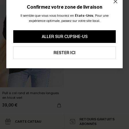
Confirmez votre zone de livraison
Il semble que vous vous trouviez en
États-Unis
.
Pour une
expérience optimale, passez sur votre site local.
ALLER SUR CUPSHE-US
RESTER ICI
Pull à col rond et manches longues
en tricot vert
39,00 €
RETOURS GRATUITS
CARTE CATEAU
ABONNÉS