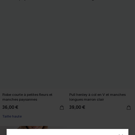
Robe courte à petites fleurs et
Pull henley à col en V et manches
manches paysannes
longues marron clair
36,00 €
39,00 €
Taille haute