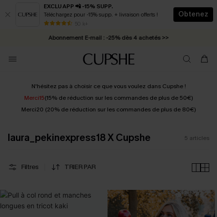
EXCLU APP 📲 -15% SUPP.
Obtenez
Téléchargez pour -15% supp. + livraison offerts !
* Livraison éclair 2-3 jours ouvrés >>
50 k+
Abonnement E-mail : -25% dès 4 achetés >>
N'hésitez pas à choisir ce que vous voulez dans Cupshe !
Merci15
(15% de réduction sur les commandes de plus de 50€)
Merci20 (20% de réduction sur les commandes de plus de 80€)
laura_pekinexpress18 X Cupshe
5
articles
Filtres
TRIER PAR