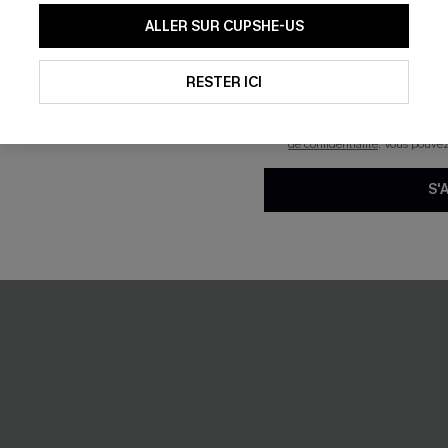
En soumettant votre adresse e-
aute vert eucalyptus
Maillot de bain une pièce fle
ALLER SUR CUPSHE-US
mails marketing (y compris du
à emballage jaune
reconnaissez avoir pris conna
pouvons utiliser les données co
35,00 €
technologies de suivi, telles qu
RESTER ICI
savoir si ceux-ci ont été ouve
personnaliser nos contenus et 
produits susceptibles de vous 
Ventre plat
de confidentialité
. Vous pouve
S'