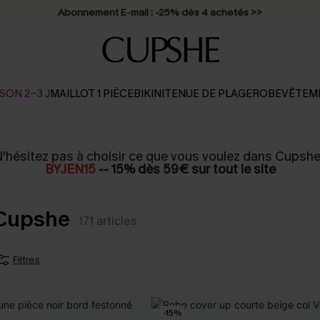
Abonnement E-mail : -25% dès 4 achetés >>
SON 2-3 J
MAILLOT 1 PIÈCE
BIKINI
TENUE DE PLAGE
ROBE
VÊTEM
'hésitez pas à choisir ce que vous voulez dans Cupshe
BYJEN15
-- 15% dès 59€ sur tout le site
 Cupshe
171
articles
Filtres
-15%