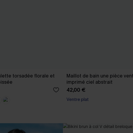
alette torsadée florale et
Maillot de bain une pièce vent
pissée
imprimé ciel abstrait
42,00 €
Ventre plat