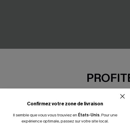
PROFITE
-15% dès 2 A
*Un code par command
Confirmez votre zone de livraison
Il semble que vous vous trouviez en
États-Unis
.
Pour une
expérience optimale, passez sur votre site local.