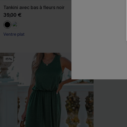
Tankini avec bas à fleurs noir
Bikini taille h
39,00 €
39,00 €
Ventre plat
Taille haute
-15%