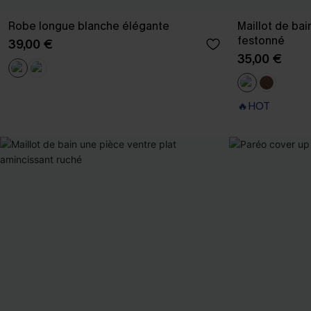
Robe longue blanche élégante
Maillot de bai
festonné
39,00 €
35,00 €
🔥HOT