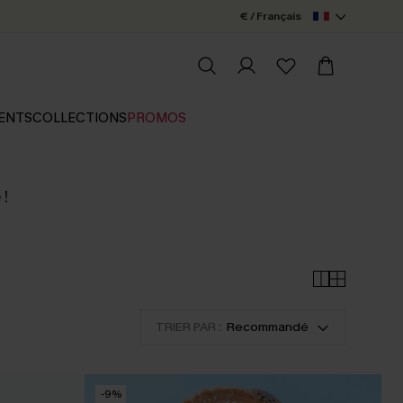
€ / Français
ENTS
COLLECTIONS
PROMOS
 !
TRIER PAR :
Recommandé
-9%