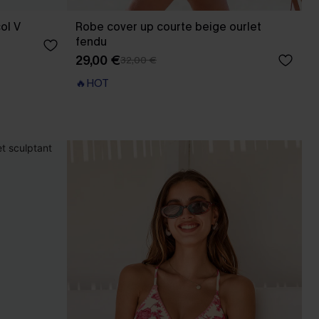
ol V
Robe cover up courte beige ourlet
fendu
29,00 €
32,00 €
🔥HOT