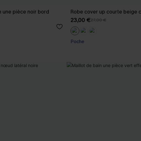
n une pièce noir bord
Robe cover up courte beige c
23,00 €
27,00 €
Poche