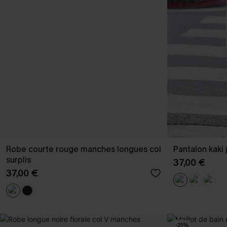
Robe courte rouge manches longues col
Pantalon kaki
surplis
37,00 €
37,00 €
-21%