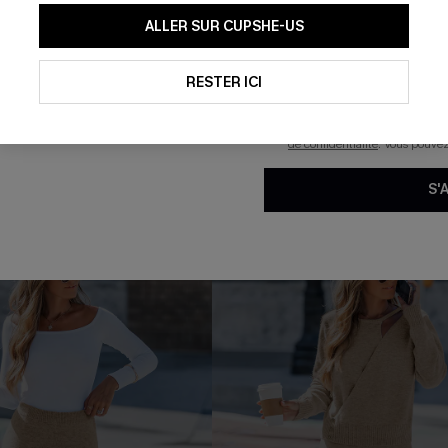
En soumettant votre adresse e-
ALLER SUR CUPSHE-US
mails marketing (y compris du
reconnaissez avoir pris conna
n une pièce amincissant à
Bikini à lacer dans le dos et h
pouvons utiliser les données co
technologies de suivi, telles qu
RESTER ICI
32,00 €
savoir si ceux-ci ont été ouve
personnaliser nos contenus et 
produits susceptibles de vous 
de confidentialité
. Vous pouve
Push Up
S'