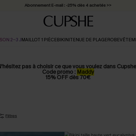
Abonnement E-mail : -25% dès 4 achetés >>
SON 2-3 J
MAILLOT 1 PIÈCE
BIKINI
TENUE DE PLAGE
ROBE
VÊTEM
'hésitez pas à choisir ce que vous voulez dans Cupshe
Code promo :
Maddy
15% OFF dès 70€
Filtres