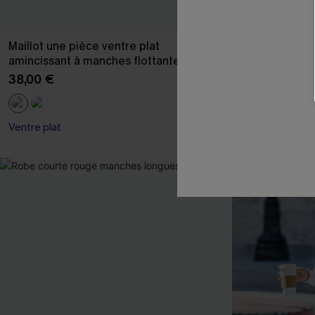
Maillot une pièce ventre plat
Maillot de bai
amincissant à manches flottantes
col licou en V
38,00 €
35,00 €
Ventre plat
Ventre Plat +