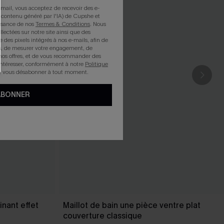
mail, vous acceptez de recevoir des e-
 contenu généré par l'IA) de Cupshe et
issance de nos
Termes & Conditions
. Nous
llectées sur notre site ainsi que des
e des pixels intégrés à nos e-mails, afin de
rts, de mesurer votre engagement, de
nos offres, et de vous recommander des
intéresser, conformément à notre
Politique
z vous désabonner à tout moment.
ABONNER
inant effet
Maillot de bain une pièce ventre plat
couverture classique