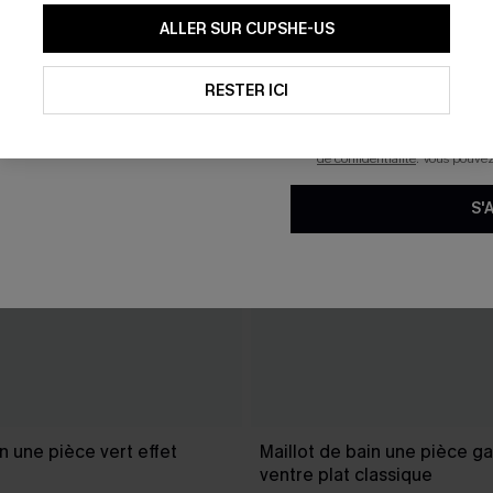
En soumettant votre adresse e-
ALLER SUR CUPSHE-US
mails marketing (y compris du
reconnaissez avoir pris conna
pouvons utiliser les données co
technologies de suivi, telles qu
RESTER ICI
savoir si ceux-ci ont été ouve
personnaliser nos contenus et 
produits susceptibles de vous 
de confidentialité
. Vous pouve
S'
in une pièce vert effet
Maillot de bain une pièce ga
ventre plat classique