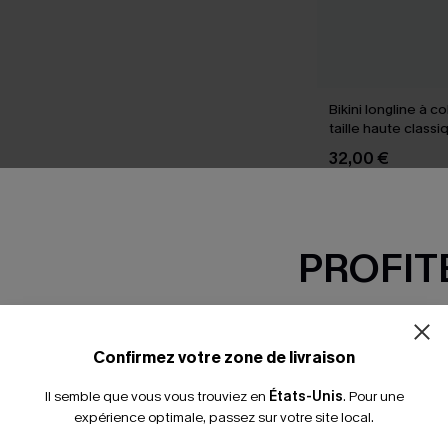
Bikini longline à co
taille haute classi
marine
32,00 €
PROFITE
SEMBLE
-15% dès 2 A
*Un code par command
Confirmez votre zone de livraison
Il semble que vous vous trouviez en
États-Unis
.
Pour une
expérience optimale, passez sur votre site local.