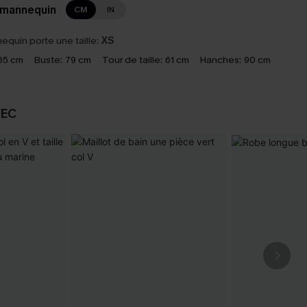
 mannequin
CM
IN
equin porte une taille:
XS
65 cm
Buste:
79 cm
Tour de taille:
61 cm
Hanches:
90 cm
VEC