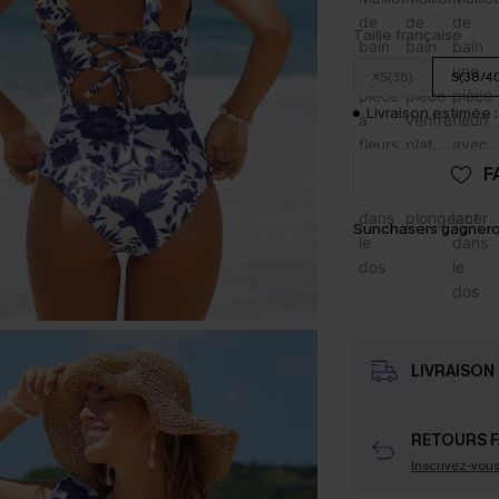
Taille française
XS(36)
S(38/4
Livraison estimée :
F
Sunchasers gagnero
LIVRAISON 
RETOURS F
Inscrivez-vou