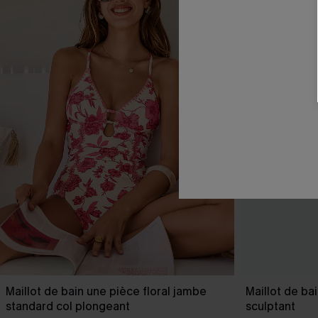
Maillot de bain une pièce floral jambe
Maillot de ba
standard col plongeant
sculptant