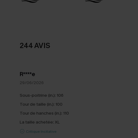
244 AVIS
R****e
29/06/2026
Sous-poitrine (in.):
106
Tour de taille (in.):
100
Tour de hanches (in.):
110
La taille achetée:
XL
Critique Incitative