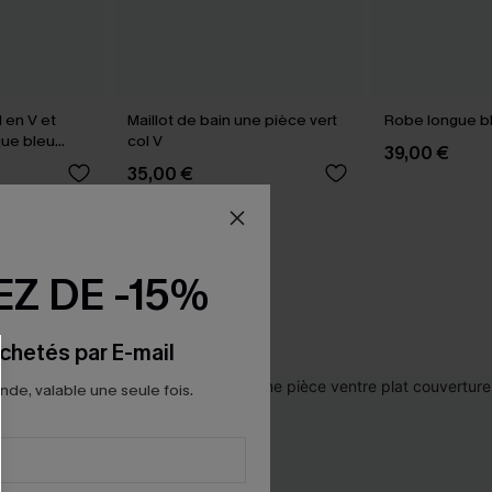
l en V et
Maillot de bain une pièce vert
Robe longue b
que bleu
col V
39,00 €
35,00 €
Z DE -15%
chetés par E-mail
e, valable une seule fois.