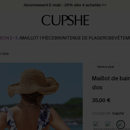
* Livraison éclair 2-3 jours ouvrés >>
SON 2-3 J
MAILLOT 1 PIÈCE
BIKINI
TENUE DE PLAGE
ROBE
VÊTEM
le dos
Ventre plat
Maillot de bai
dos
35,00 €
COULEUR:
Saphir