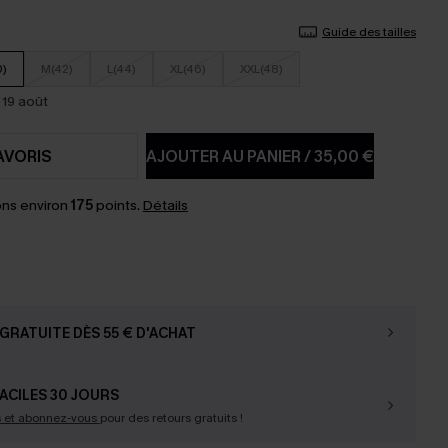
Guide des tailles
0)
M(42)
L(44)
XL(46)
XXL(48)
 19 août
AVORIS
AJOUTER AU PANIER
/
35,00 €
ns environ
175
points.
Détails
GRATUITE DÈS 55 € D'ACHAT
ACILES 30 JOURS
s et abonnez-vous
pour des retours gratuits !