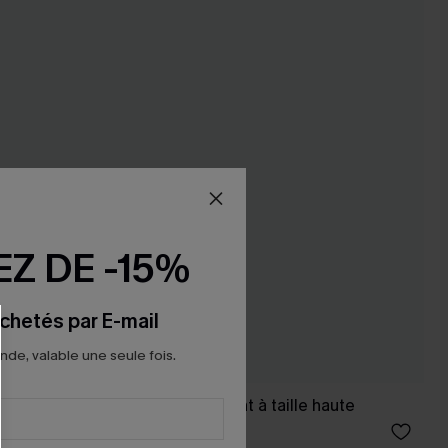
Z DE -15%
chetés par E-mail
e, valable une seule fois.
 ventre
Bikini noir scintillant à taille haute
42,00 €