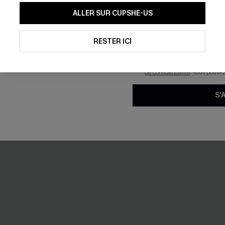
38,00 €
En soumettant votre adresse e-
ALLER SUR CUPSHE-US
mails marketing (y compris du
Ventre plat
reconnaissez avoir pris conna
pouvons utiliser les données co
technologies de suivi, telles qu
RESTER ICI
savoir si ceux-ci ont été ouve
personnaliser nos contenus et 
NEW
produits susceptibles de vous 
de confidentialité
. Vous pouve
S'