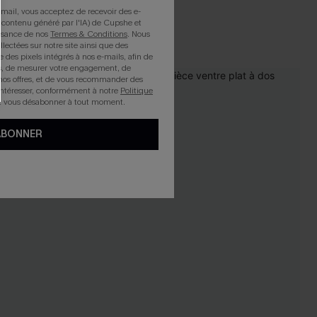
Taille haute
mail, vous acceptez de recevoir des e-
 contenu généré par l'IA) de Cupshe et
issance de nos
Termes & Conditions
. Nous
llectées sur notre site ainsi que des
e des pixels intégrés à nos e-mails, afin de
rts, de mesurer votre engagement, de
nos offres, et de vous recommander des
intéresser, conformément à notre
Politique
z vous désabonner à tout moment.
ABONNER