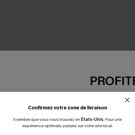
PROFITE
-15% dès 2 A
*Un code par command
Confirmez votre zone de livraison
Il semble que vous vous trouviez en
États-Unis
.
Pour une
antaisie tropicale
Maillot de bain une pièce noir
expérience optimale, passez sur votre site local.
plat