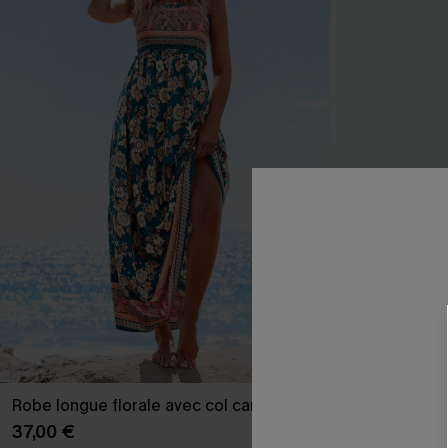
Robe longue florale avec col carré
Bikini floral f
37,00 €
35,00 €