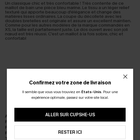
Un classique chic et très confortable ! Très contente de ce
maillot de bain une pièce bleu marine. Le tissu a un léger relief
texturé qui apporte beaucoup d'élégance et change des
matières lisses ordinaires. La coupe du décolleté avec les
doubles bretelles est originale et assure un excellent maintien.
Comme pour les autres modèles de la marque commandés en
XS, la taille est parfaitement juste. Le dos ouvert avec son joli
nœud est très réussi. C'est un maillot à la fois sobre, chic et
confortabl
Confirmez votre zone de livraison
Il semble que vous vous trouviez en
États-Unis
.
Pour une
expérience optimale, passez sur votre site local.
ALLER SUR CUPSHE-US
Apparence:
Très satisfait
Performance:
Répond aux attentes
Rapport qualité/prix:
Excellent rapport qualité/prix
RESTER ICI
Fabrication:
Excellent
Tissu:
Qualité premium