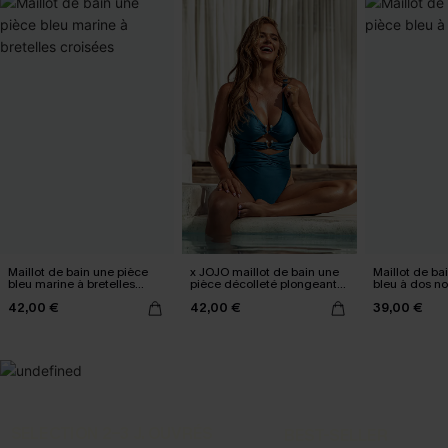
Maillot de bain une pièce
x JOJO maillot de bain une
Maillot de ba
bleu marine à bretelles
pièce décolleté plongeant
bleu à dos n
croisées
échancrée
42,00 €
42,00 €
39,00 €
SELECTION 2-3 J. OUVRÉS
BEST-SELLER