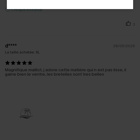
Critique Incitative
3
d****
28/05/2026
La taille achetée:
XL
Magnifique maillot, j adore cette matière qui n est pas lisse, il
gaine bien le ventre, les bretelles sont tres belles