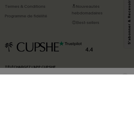
S'abonner & Recevoir le code
Termes & Conditions
🔝Nouveautés
En soumettant votre adresse e-mail, vous acceptez de recevoir des e-mails
marketing (y compris du contenu généré par l'IA) de Cupshe et
hebdomadaires
Programme de fidélité
reconnaissez avoir pris connaissance de nos
Termes & Conditions
. Nous
pouvons utiliser les données collectées sur notre site ainsi que des
😍Best-sellers
technologies de suivi, telles que des pixels intégrés à nos e-mails, afin de
savoir si ceux-ci ont été ouverts, de mesurer votre engagement, de
personnaliser nos contenus et nos offres, et de vous recommander des
produits susceptibles de vous intéresser, conformément à notre
Politique de
confidentialité
. Vous pouvez vous désabonner à tout moment.
4.4
S'ABONNER
TÉLÉCHARGEZ L’APP CUPSHE
SUIVEZ-NOUS