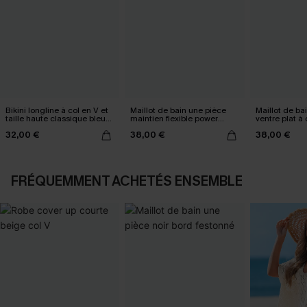
Bikini longline à col en V et
Maillot de bain une pièce
Maillot de ba
taille haute classique bleu
maintien flexible power
ventre plat à
marine
mesh
Mesh power
32,00 €
38,00 €
38,00 €
FRÉQUEMMENT ACHETÉS ENSEMBLE