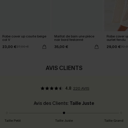
Robe cover up courte beige
Maillot de bain une pièce
Robe cover u
col V
noir bord festonné
ourlet fendu
23,00 €
35,00 €
29,00 €
27,00 €
32,
AVIS CLIENTS
4.8
220 AVIS
Avis des Clients:
Taille Juste
Taille Petit
Taille Juste
Taille Grand