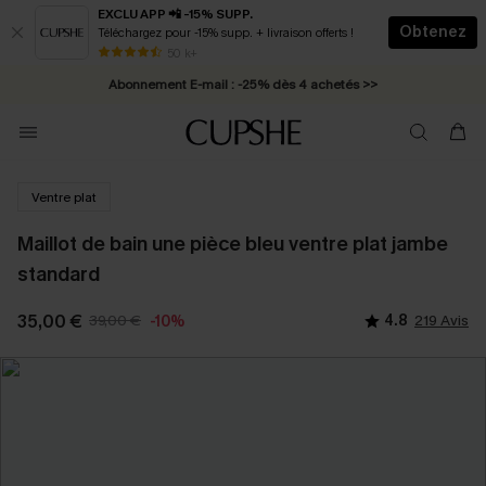
EXCLU APP 📲 -15% SUPP.
Obtenez
Téléchargez pour -15% supp. + livraison offerts !
* Livraison éclair 2-3 jours ouvrés >>
50 k+
Abonnement E-mail : -25% dès 4 achetés >>
Ventre plat
Maillot de bain une pièce bleu ventre plat jambe
standard
35,00 €
39,00 €
4.8
219 Avis
-10%