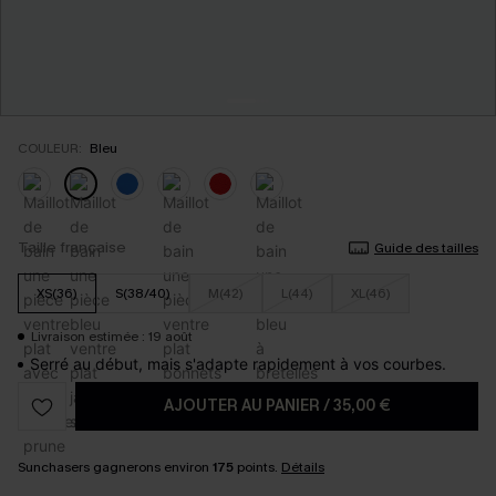
COULEUR:
Bleu
Taille française
Guide des tailles
XS(36)
S(38/40)
M(42)
L(44)
XL(46)
Livraison estimée : 19 août
Serré au début, mais s'adapte rapidement à vos courbes.
AJOUTER AU PANIER
/
35,00 €
Sunchasers gagnerons environ
175
points.
Détails