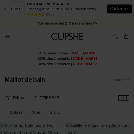
EXCLU APP 📲 -15% SUPP.
Obtenez
Téléchargez pour -15% supp. + livraison offerts !
Abonnement E-mail : -25% dès 4 achetés >>
50 k+
* Livraison éclair 2-3 jours ouvrés >>
-10% sans limites |
CODE : MARS3
-20% dès 2 achetés |
CODE : MARS3
-30% dès 3 achetés |
CODE : MARS3
Maillot de bain
1341
articles
Filtres
TRIER PAR
Soldes
Noir
Blanc