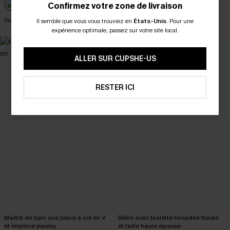
Poitrines généreuses
Confirmez votre zone de livraison
Ventre plat
Il semble que vous vous trouviez en
États-Unis
.
Pour une
expérience optimale, passez sur votre site local.
ALLER SUR CUPSHE-US
RESTER ICI
Maillot de bain une pièce à col en V
Bikini avec bralette torsadée florale
et imprimé paisley
et taille haute épissée