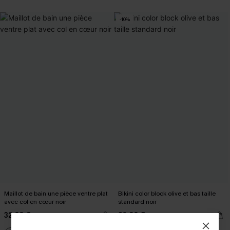
-10%
Maillot de bain une pièce ventre plat
Bikini color block olive et bas taille
avec col en cœur noir
standard noir
32,00 €
26,00 €
29,00 €