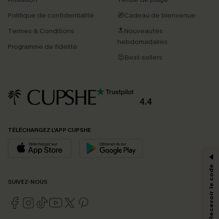
Politique de confidentialité
🎁Cadeau de bienvenue
Termes & Conditions
🔝Nouveautés
hebdomadaires
Programme de fidélité
😍Best-sellers
4.4
PROFITEZ DE -15%
TÉLÉCHARGEZ L’APP CUPSHE
-15% dès 2 Achetés par E-mail
*Un code par commande, valable une seule fois.
S'abonner & Recevoir le code
SUIVEZ-NOUS
En soumettant votre adresse e-mail, vous acceptez de recevoir des e-mails
marketing (y compris du contenu généré par l'IA) de Cupshe et
reconnaissez avoir pris connaissance de nos
Termes & Conditions
. Nous