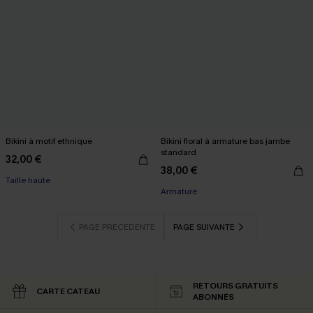
Bikini à motif ethnique
Bikini floral à armature bas jambe
standard
32,00 €
38,00 €
Taille haute
Armature
PAGE PRÉCÉDENTE
PAGE SUIVANTE
RETOURS GRATUITS
CARTE CATEAU
ABONNÉS