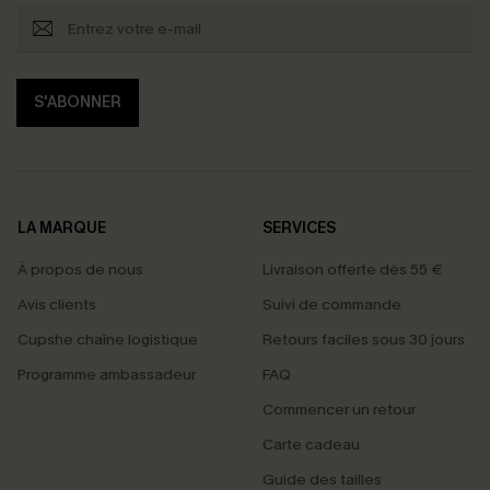
S'ABONNER
LA MARQUE
SERVICES
À propos de nous
Livraison offerte dès 55 €
Avis clients
Suivi de commande
Cupshe chaîne logistique
Retours faciles sous 30 jours
Programme ambassadeur
FAQ
Commencer un retour
Carte cadeau
PROFITEZ DE -15%
Guide des tailles