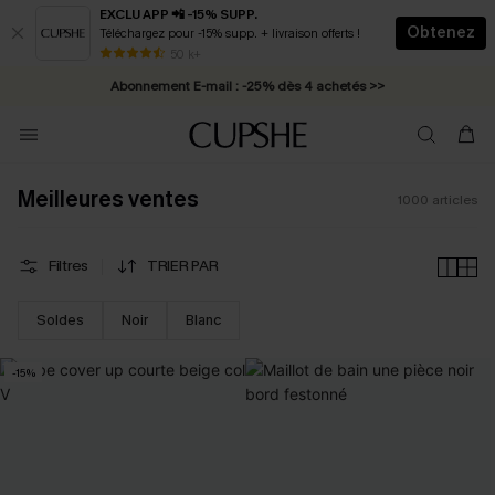
EXCLU APP 📲 -15% SUPP.
Obtenez
Téléchargez pour -15% supp. + livraison offerts !
Abonnement E-mail : -25% dès 4 achetés >>
50 k+
* Livraison éclair 2-3 jours ouvrés >>
Meilleures ventes
1000
articles
Filtres
TRIER PAR
Soldes
Noir
Blanc
-15%