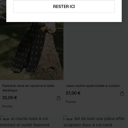
RESTER ICI
Pantalon orné en rayonne à taille
Jupe courte rayée tissée à cordon
élastique
27,00 €
33,00 €
Poche
Poche
NEW
NEW