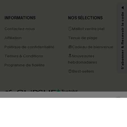
-15% dès 2 Achetés par E-mail
*Un code par commande, valable une seule fois.
S'abonner & Recevoir le code
INFORMATIONS
NOS SÉLECTIONS
Contactez-nous
🩱Maillot ventre plat
En soumettant votre adresse e-mail, vous acceptez de recevoir des e-mails
Affiliation
Tenue de plage
marketing (y compris du contenu généré par l'IA) de Cupshe et
reconnaissez avoir pris connaissance de nos
Termes & Conditions
. Nous
Politique de confidentialité
🎁Cadeau de bienvenue
pouvons utiliser les données collectées sur notre site ainsi que des
technologies de suivi, telles que des pixels intégrés à nos e-mails, afin de
Termes & Conditions
🔝Nouveautés
savoir si ceux-ci ont été ouverts, de mesurer votre engagement, de
personnaliser nos contenus et nos offres, et de vous recommander des
hebdomadaires
Programme de fidélité
produits susceptibles de vous intéresser, conformément à notre
Politique de
confidentialité
. Vous pouvez vous désabonner à tout moment.
😍Best-sellers
S'ABONNER
4.4
TÉLÉCHARGEZ L’APP CUPSHE