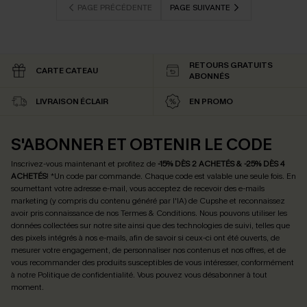
PAGE PRÉCÉDENTE
PAGE SUIVANTE
RETOURS GRATUITS
CARTE CATEAU
ABONNÉS
LIVRAISON ÉCLAIR
EN PROMO
S'ABONNER ET OBTENIR LE CODE
Inscrivez-vous maintenant et profitez de
-15% DÈS 2 ACHETÉS & -25% DÈS 4
ACHETÉS
! *Un code par commande. Chaque code est valable une seule fois.
En
soumettant votre adresse e-mail, vous acceptez de recevoir des e-mails
marketing (y compris du contenu généré par l'IA) de Cupshe et reconnaissez
avoir pris connaissance de nos
Termes & Conditions
. Nous pouvons utiliser les
données collectées sur notre site ainsi que des technologies de suivi, telles que
des pixels intégrés à nos e-mails, afin de savoir si ceux-ci ont été ouverts, de
mesurer votre engagement, de personnaliser nos contenus et nos offres, et de
vous recommander des produits susceptibles de vous intéresser, conformément
à notre
Politique de confidentialité
. Vous pouvez vous désabonner à tout
moment.