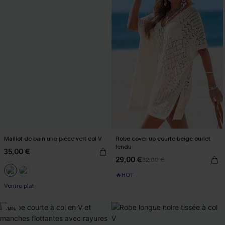
Maillot de bain une pièce vert col V
Robe cover up courte beige ourlet
fendu
35,00 €
29,00 €
32,00 €
🔥HOT
Ventre plat
-14%