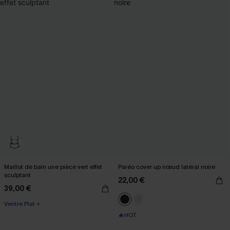
Maillot de bain une pièce vert effet
Paréo cover up nœud latéral noire
sculptant
22,00 €
39,00 €
Ventre Plat +
🔥HOT