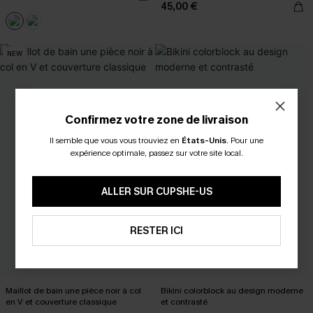
45,00 €
NEW
Confirmez votre zone de livraison
Il semble que vous vous trouviez en
États-Unis
.
Pour une
expérience optimale, passez sur votre site local.
ALLER SUR CUPSHE-US
RESTER ICI
Maillot de bain une pièce noir à col
Bikini colorblock au design moderne
en V et couverture classique
et contrasté