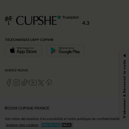
4.3
PROFITEZ DE -15%
TÉLÉCHARGEZ L’APP CUPSHE
-15% dès 2 Achetés par E-mail
*Un code par commande, valable une seule fois.
S'abonner & Recevoir le code
SUIVEZ-NOUS
En soumettant votre adresse e-mail, vous acceptez de recevoir des e-mails
marketing (y compris du contenu généré par l'IA) de Cupshe et
reconnaissez avoir pris connaissance de nos
Termes & Conditions
. Nous
pouvons utiliser les données collectées sur notre site ainsi que des
technologies de suivi, telles que des pixels intégrés à nos e-mails, afin de
savoir si ceux-ci ont été ouverts, de mesurer votre engagement, de
©2026 CUPSHE FRANCE
personnaliser nos contenus et nos offres, et de vous recommander des
produits susceptibles de vous intéresser, conformément à notre
Politique de
Voir nôtre
déclaration d'accessibilité
et notre
politique de confidentialité.
confidentialité
. Vous pouvez vous désabonner à tout moment.
Gestion des cookies