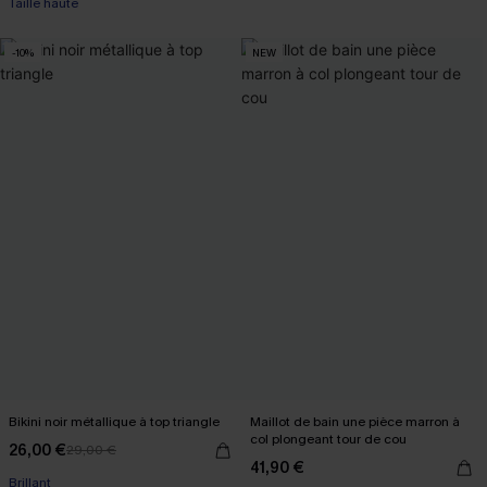
Taille haute
-10%
NEW
Bikini noir métallique à top triangle
Maillot de bain une pièce marron à
col plongeant tour de cou
26,00 €
29,00 €
41,90 €
Brillant