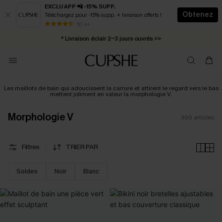
EXCLU APP 📲 -15% SUPP.
Obtenez
Téléchargez pour -15% supp. + livraison offerts !
Abonnement E-mail : -25% dès 4 achetés >>
50 k+
* Livraison éclair 2-3 jours ouvrés >>
Les maillots de bain qui adoucissent la carrure et attirent le regard vers le bas
mettent joliment en valeur la morphologie V.
Morphologie V
300
articles
Filtres
TRIER PAR
Soldes
Noir
Blanc