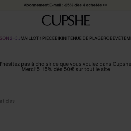
Abonnement E-mail : -25% dès 4 achetés >>
SON 2-3 J
MAILLOT 1 PIÈCE
BIKINI
TENUE DE PLAGE
ROBE
VÊTEM
'hésitez pas à choisir ce que vous voulez dans Cupshe
Merci15-15% dès 50€ sur tout le site
articles