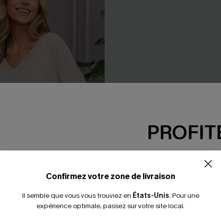
PROFITE
-15% dès 2 A
*Un code par command
Confirmez votre zone de livraison
Il semble que vous vous trouviez en
États-Unis
.
Pour une
expérience optimale, passez sur votre site local.
 V en tricot
Pull blanc col V en tricot dos 