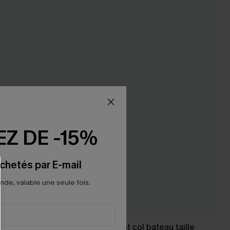
Z DE -15%
chetés par E-mail
e, valable une seule fois.
ouvert
Pull crème en tricot col bateau taille