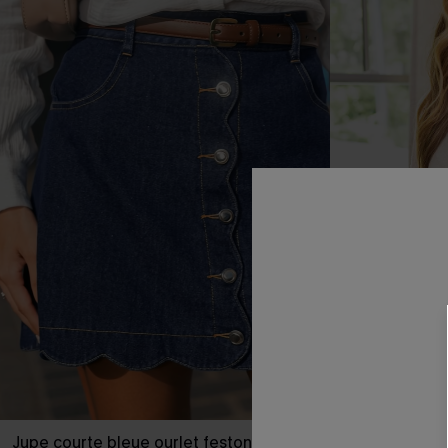
Jupe courte bleue ourlet festonné
Pull beige col