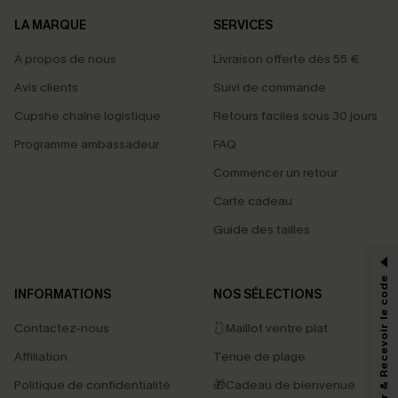
LA MARQUE
SERVICES
À propos de nous
Livraison offerte dès 55 €
Avis clients
Suivi de commande
Cupshe chaîne logistique
Retours faciles sous 30 jours
Programme ambassadeur
FAQ
Commencer un retour
Carte cadeau
PROFITEZ DE -15%
Guide des tailles
-15% dès 2 Achetés par E-mail
*Un code par commande, valable une seule fois.
S'abonner & Recevoir le code
INFORMATIONS
NOS SÉLECTIONS
Contactez-nous
🩱Maillot ventre plat
En soumettant votre adresse e-mail, vous acceptez de recevoir des e-mails
Affiliation
Tenue de plage
marketing (y compris du contenu généré par l'IA) de Cupshe et
reconnaissez avoir pris connaissance de nos
Termes & Conditions
. Nous
Politique de confidentialité
🎁Cadeau de bienvenue
pouvons utiliser les données collectées sur notre site ainsi que des