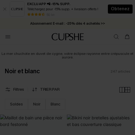
EXCLU APP 📲 -15% SUPP.
Obtenez
Téléchargez pour -15% supp. + livraison offerts !
Abonnement E-mail : -25% dès 4 achetés >>
50 k+
* Livraison éclair 2-3 jours ouvrés >>
La mer chuchote en duvet de cygne, votre éclipse rayonne entre crépuscule et
aurore.
Noir et blanc
247
articles
Filtres
TRIER PAR
Soldes
Noir
Blanc