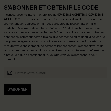
S'ABONNER ET OBTENIR LE CODE
Inscrivez-vous maintenant et profitez de
-15% DÈS 2 ACHETÉS & -25% DÈS 4
ACHETÉS
! *Un code par commande. Chaque code est valable une seule fois.
En
soumettant votre adresse e-mail, vous acceptez de recevoir des e-mails
marketing (y compris du contenu généré par l'IA) de Cupshe et reconnaissez
avoir pris connaissance de nos
Termes & Conditions
. Nous pouvons utiliser les
données collectées sur notre site ainsi que des technologies de suivi, telles que
des pixels intégrés à nos e-mails, afin de savoir si ceux-ci ont été ouverts, de
mesurer votre engagement, de personnaliser nos contenus et nos offres, et de
vous recommander des produits susceptibles de vous intéresser, conformément
à notre
Politique de confidentialité
. Vous pouvez vous désabonner à tout
moment.
S'ABONNER