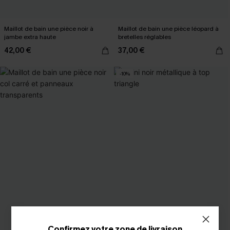
Maillot de bain une pièce noir à
Maillot de bain une pièce léopard à
jambe extra haute
bretelles réglables
42,00 €
37,00 €
-10%
Confirmez votre zone de livraison