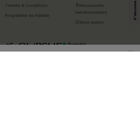
technologies de suivi, telles que des pixels intégrés à nos e-mails, afin de
Termes & Conditions
🔝Nouveautés
savoir si ceux-ci ont été ouverts, de mesurer votre engagement, de
personnaliser nos contenus et nos offres, et de vous recommander des
hebdomadaires
Programme de fidélité
produits susceptibles de vous intéresser, conformément à notre
Politique de
confidentialité
. Vous pouvez vous désabonner à tout moment.
😍Best-sellers
S'ABONNER
4.4
TÉLÉCHARGEZ L’APP CUPSHE
SUIVEZ-NOUS