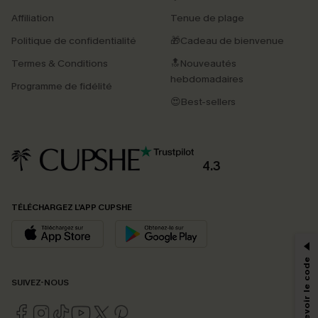
Affiliation
Tenue de plage
Politique de confidentialité
🎁Cadeau de bienvenue
Termes & Conditions
🔝Nouveautés
hebdomadaires
Programme de fidélité
😍Best-sellers
4.3
PROFITEZ DE -15%
TÉLÉCHARGEZ L’APP CUPSHE
-15% dès 2 Achetés par E-mail
*Un code par commande, valable une seule fois.
SUIVEZ-NOUS
En soumettant votre adresse e-mail, vous acceptez de recevoir des e-mails