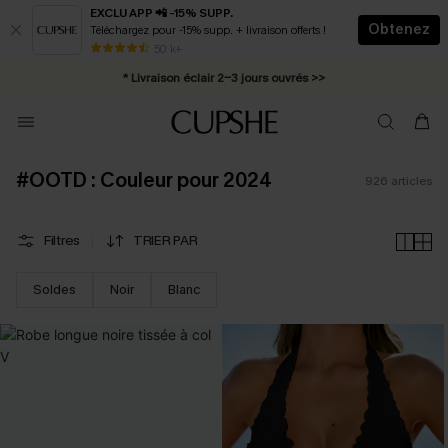
EXCLU APP 📲 -15% SUPP.
Obtenez
Téléchargez pour -15% supp. + livraison offerts !
Abonnement E-mail : -25% dès 4 achetés >>
50 k+
* Livraison éclair 2-3 jours ouvrés >>
#OOTD : Couleur pour 2024
926
articles
Filtres
TRIER PAR
Soldes
Noir
Blanc