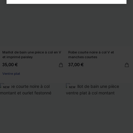
Maillot de bain une pièce à col en V
Robe courte noire à col V et
et imprimé paisley
manches courtes
35,00 €
37,00 €
Ventre plat
NEW
NEW