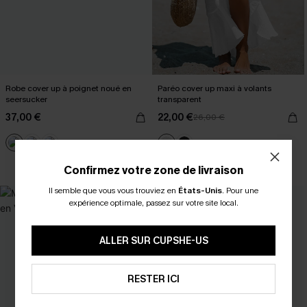
Robe cover up à poignet noué en
Paréo cover up maxi à volants
seersucker
transparent
37,00 €
22,00 €
26,00 €
Taille haute
Confirmez votre zone de livraison
Il semble que vous vous trouviez en
États-Unis
.
Pour une
NEW
expérience optimale, passez sur votre site local.
ALLER SUR CUPSHE-US
RESTER ICI