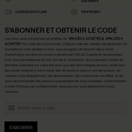
ABONNÉS
LIVRAISON ÉCLAIR
EN PROMO
S'ABONNER ET OBTENIR LE CODE
Inscrivez-vous maintenant et profitez de
-15% DÈS 2 ACHETÉS & -25% DÈS 4
ACHETÉS
! *Un code par commande. Chaque code est valable une seule fois.
En
soumettant votre adresse e-mail, vous acceptez de recevoir des e-mails
marketing (y compris du contenu généré par l'IA) de Cupshe et reconnaissez
avoir pris connaissance de nos
Termes & Conditions
. Nous pouvons utiliser les
données collectées sur notre site ainsi que des technologies de suivi, telles que
des pixels intégrés à nos e-mails, afin de savoir si ceux-ci ont été ouverts, de
mesurer votre engagement, de personnaliser nos contenus et nos offres, et de
vous recommander des produits susceptibles de vous intéresser, conformément
à notre
Politique de confidentialité
. Vous pouvez vous désabonner à tout
moment.
S'ABONNER