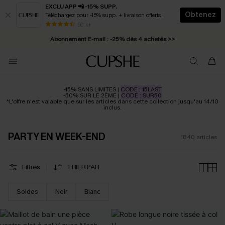
EXCLU APP 📲 -15% SUPP.
Obtenez
Téléchargez pour -15% supp. + livraison offerts !
Abonnement E-mail : -25% dès 4 achetés >>
50 k+
* Livraison éclair 2-3 jours ouvrés >>
-15% SANS LIMITES |
CODE : 15LAST
-50% SUR LE 2ÈME |
CODE : SUR50
*L'offre n'est valable que sur les articles dans cette collection jusqu'au 14/10
inclus.
PARTY EN WEEK-END
1840
articles
Filtres
TRIER PAR
Soldes
Noir
Blanc