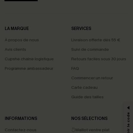
LA MARQUE
SERVICES
À propos de nous
Livraison offerte dès 55 €
Avis clients
Suivi de commande
Cupshe chaîne logistique
Retours faciles sous 30 jours
Programme ambassadeur
FAQ
Commencer un retour
Carte cadeau
PROFITEZ DE -15%
Guide des tailles
-15% dès 2 Achetés par E-mail
*Un code par commande, valable une seule fois.
INFORMATIONS
NOS SÉLECTIONS
Contactez-nous
🩱Maillot ventre plat