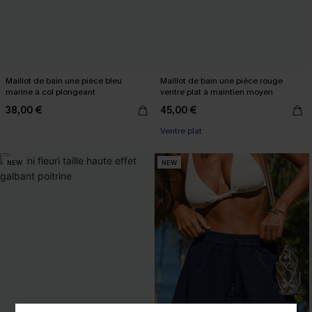
Maillot de bain une pièce bleu
Maillot de bain une pièce rouge
marine à col plongeant
ventre plat à maintien moyen
38,00 €
45,00 €
Ventre plat
NEW
NEW