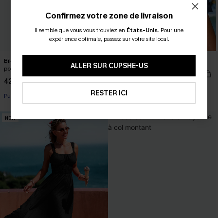
Confirmez votre zone de livraison
Il semble que vous vous trouviez en
États-Unis
.
Pour une
expérience optimale, passez sur votre site local.
Bikini fleuri taille haute effet galbant
Short bleu marine à taille élastique
ALLER SUR CUPSHE-US
poitrine
32,00 €
42,00 €
Poche
RESTER ICI
Push-up renforcé
NEW