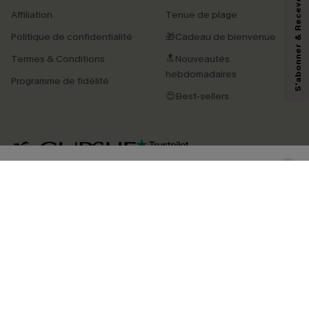
S'abonner & Recevoir le code
En soumettant votre adresse e-mail, vous acceptez de recevoir des e-mails
Affiliation
Tenue de plage
marketing (y compris du contenu généré par l'IA) de Cupshe et
reconnaissez avoir pris connaissance de nos
Termes & Conditions
. Nous
Politique de confidentialité
🎁Cadeau de bienvenue
pouvons utiliser les données collectées sur notre site ainsi que des
technologies de suivi, telles que des pixels intégrés à nos e-mails, afin de
Termes & Conditions
🔝Nouveautés
savoir si ceux-ci ont été ouverts, de mesurer votre engagement, de
personnaliser nos contenus et nos offres, et de vous recommander des
hebdomadaires
Programme de fidélité
produits susceptibles de vous intéresser, conformément à notre
Politique de
confidentialité
. Vous pouvez vous désabonner à tout moment.
😍Best-sellers
S'ABONNER
4.3
TÉLÉCHARGEZ L’APP CUPSHE
SUIVEZ-NOUS