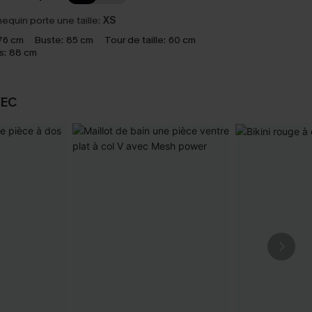
equin porte une taille:
XS
76 cm
Buste:
85 cm
Tour de taille:
60 cm
s:
88 cm
VEC