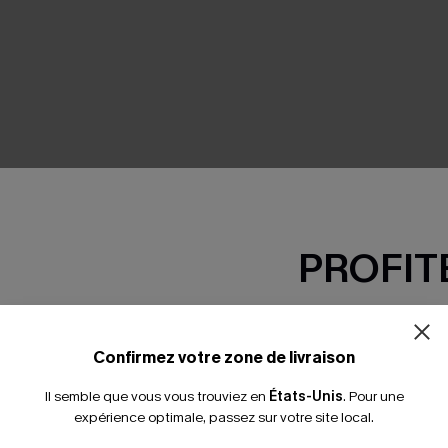
SEMBLE
PROFITE
-15% dès 2 A
*Un code par command
Confirmez votre zone de livraison
Il semble que vous vous trouviez en
États-Unis
.
Pour une
expérience optimale, passez sur votre site local.