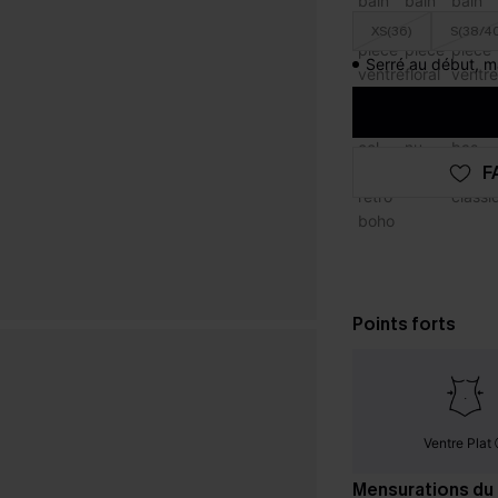
XS(36)
S(38/4
Serré au début, m
F
Points forts
Ventre Plat
Mensurations du