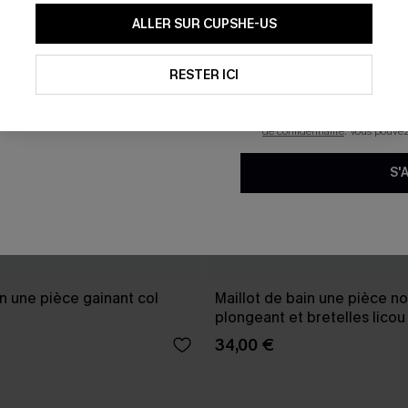
En soumettant votre adresse e-
ALLER SUR CUPSHE-US
mails marketing (y compris du
reconnaissez avoir pris conna
pouvons utiliser les données co
technologies de suivi, telles qu
RESTER ICI
savoir si ceux-ci ont été ouve
personnaliser nos contenus et 
produits susceptibles de vous 
de confidentialité
. Vous pouve
S'
in une pièce gainant col
Maillot de bain une pièce no
plongeant et bretelles licou
34,00 €