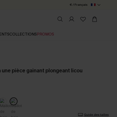
€ / Français
ENTS
COLLECTIONS
PROMOS
n une pièce gainant plongeant licou
Guide des tailles