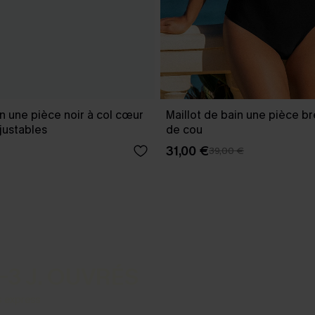
in une pièce noir à col cœur
Maillot de bain une pièce br
ajustables
de cou
31,00 €
39,00 €
-3 J. OUVRÉS
s express