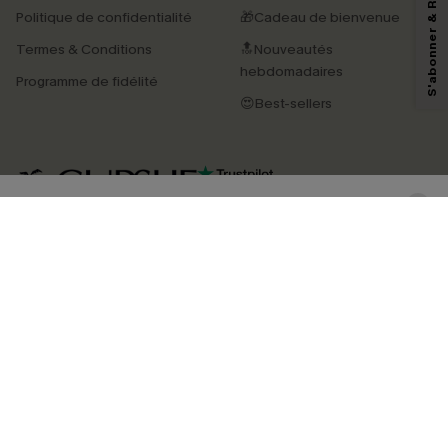
reconnaissez avoir pris connaissance de nos
Termes & Conditions
. Nous
Politique de confidentialité
🎁Cadeau de bienvenue
pouvons utiliser les données collectées sur notre site ainsi que des
technologies de suivi, telles que des pixels intégrés à nos e-mails, afin de
Termes & Conditions
🔝Nouveautés
savoir si ceux-ci ont été ouverts, de mesurer votre engagement, de
personnaliser nos contenus et nos offres, et de vous recommander des
hebdomadaires
Programme de fidélité
produits susceptibles de vous intéresser, conformément à notre
Politique de
confidentialité
. Vous pouvez vous désabonner à tout moment.
😍Best-sellers
S'ABONNER
4.4
TÉLÉCHARGEZ L’APP CUPSHE
SUIVEZ-NOUS