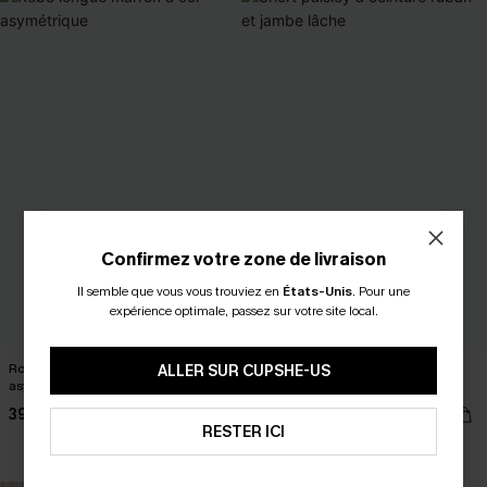
Confirmez votre zone de livraison
Il semble que vous vous trouviez en
États-Unis
.
Pour une
expérience optimale, passez sur votre site local.
Robe longue marron à col
Short paisley à ceinture ruban et
ALLER SUR CUPSHE-US
asymétrique
jambe lâche
39,00 €
37,00 €
RESTER ICI
Poche