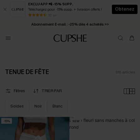
EXCLU APP 📲 -15% SUPP.
Obtenez
Téléchargez pour -15% supp. + livraison offerts !
Abonnement E-mail : -25% dès 4 achetés >>
50 k+
* Livraison éclair 2-3 jours ouvrés >>
TENUE DE FÊTE
316
articles
Filtres
TRIER PAR
Soldes
Noir
Blanc
-15%
NEW