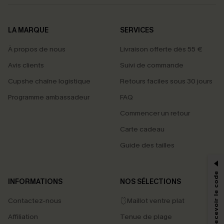
LA MARQUE
SERVICES
À propos de nous
Livraison offerte dès 55 €
Avis clients
Suivi de commande
Cupshe chaîne logistique
Retours faciles sous 30 jours
Programme ambassadeur
FAQ
Commencer un retour
Carte cadeau
PROFITEZ DE -15%
Guide des tailles
-15% dès 2 Achetés par E-mail
*Un code par commande, valable une seule fois.
S'abonner & Recevoir le code
INFORMATIONS
NOS SÉLECTIONS
Contactez-nous
🩱Maillot ventre plat
En soumettant votre adresse e-mail, vous acceptez de recevoir des e-mails
Affiliation
Tenue de plage
marketing (y compris du contenu généré par l'IA) de Cupshe et