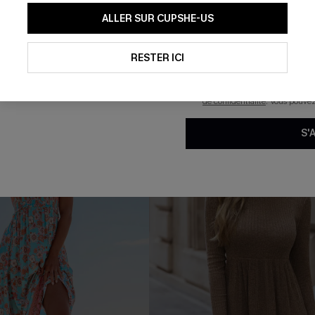
rt sur le devant à
Pull avec manches tombantes
En soumettant votre adresse e-
ues avec rayures
pompons
ALLER SUR CUPSHE-US
mails marketing (y compris du
39,00 €
reconnaissez avoir pris conna
pouvons utiliser les données co
technologies de suivi, telles qu
RESTER ICI
savoir si ceux-ci ont été ouve
personnaliser nos contenus et 
produits susceptibles de vous 
de confidentialité
. Vous pouve
S'