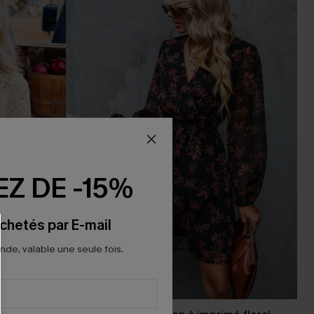
Z DE -15%
chetés par E-mail
e, valable une seule fois.