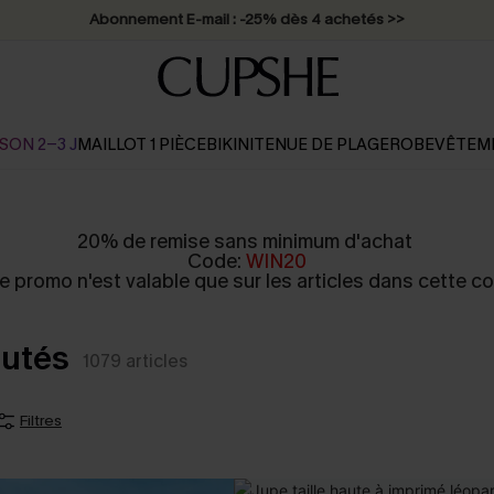
* Livraison éclair 2-3 jours ouvrés >>
SON 2-3 J
MAILLOT 1 PIÈCE
BIKINI
TENUE DE PLAGE
ROBE
VÊTEM
20% de remise sans minimum d'achat
Code:
WIN20
 promo n'est valable que sur les articles dans cette col
autés
1079
articles
Filtres