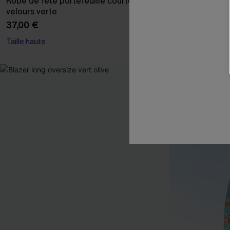
Robe de fête portefeuille courte en
Cardigan ouve
velours verte
manches long
37,00 €
39,00 €
Taille haute