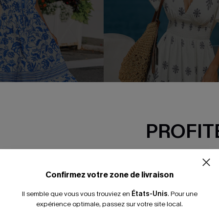
PROFITE
-15% dès 2 A
lorale sans manches à col
Robe courte florale à col plo
*Un code par command
Confirmez votre zone de livraison
37,00 €
Il semble que vous vous trouviez en
États-Unis
.
Pour une
expérience optimale, passez sur votre site local.