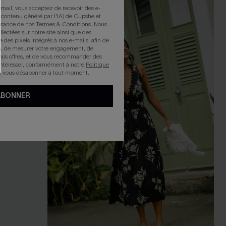
mail, vous acceptez de recevoir des e-
NEW
 contenu généré par l'IA) de Cupshe et
issance de nos
Termes & Conditions
. Nous
llectées sur notre site ainsi que des
e des pixels intégrés à nos e-mails, afin de
rts, de mesurer votre engagement, de
nos offres, et de vous recommander des
intéresser, conformément à notre
Politique
z vous désabonner à tout moment.
ABONNER