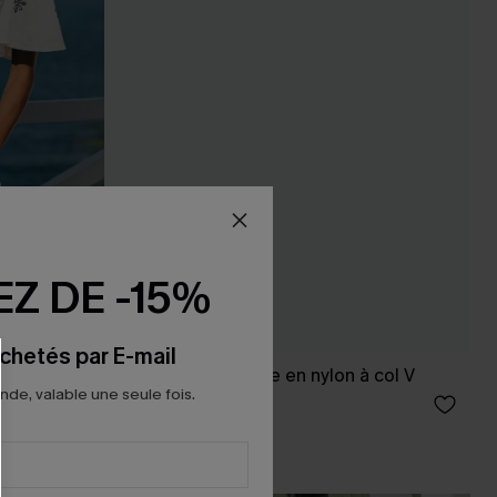
Z DE -15%
chetés par E-mail
ngeant
Robe courte fleurie en nylon à col V
e, valable une seule fois.
46,00 €