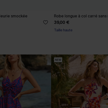
leurie smockée
Robe longue à col carré san
39,00 €
Taille haute
NEW