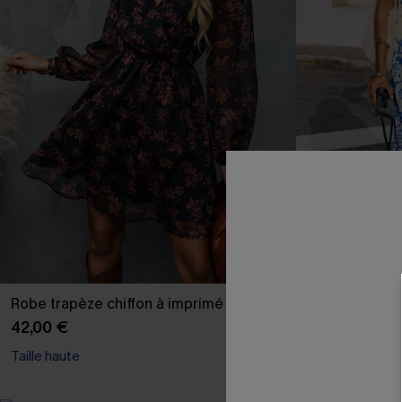
Robe trapèze chiffon à imprimé floral
Robe longue f
en V
42,00 €
43,00 €
Taille haute