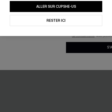
En soumettant votre adresse e-
ALLER SUR CUPSHE-US
mails marketing (y compris du
reconnaissez avoir pris conna
pouvons utiliser les données co
technologies de suivi, telles qu
RESTER ICI
savoir si ceux-ci ont été ouve
personnaliser nos contenus et 
produits susceptibles de vous 
de confidentialité
. Vous pouve
S'