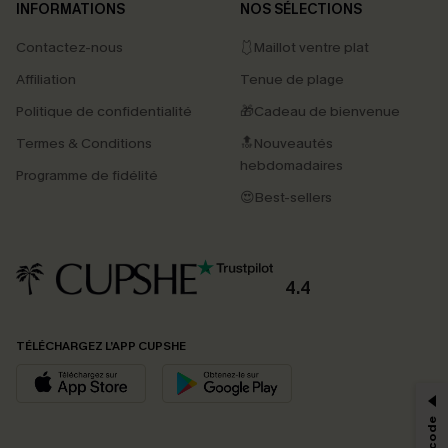
INFORMATIONS
NOS SÉLECTIONS
Contactez-nous
🩱Maillot ventre plat
Affiliation
Tenue de plage
Politique de confidentialité
🎁Cadeau de bienvenue
Termes & Conditions
🔝Nouveautés
hebdomadaires
Programme de fidélité
😍Best-sellers
4.4
PROFITEZ DE -15%
TÉLÉCHARGEZ L’APP CUPSHE
-15% dès 2 Achetés par E-mail
*Un code par commande, valable une seule fois.