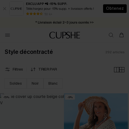
EXCLU APP 📲 -15% SUPP.
Obtenez
Téléchargez pour -15% supp. + livraison offerts !
Abonnement E-mail : -25% dès 4 achetés >>
50 k+
* Livraison éclair 2-3 jours ouvrés >>
Style décontracté
292
articles
Filtres
TRIER PAR
Soldes
Noir
Blanc
-15%
-9%