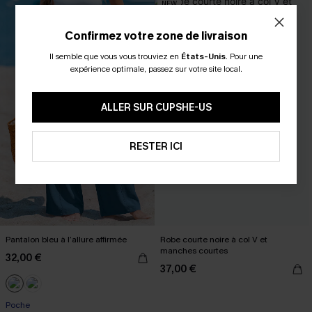
NEW
Confirmez votre zone de livraison
Il semble que vous vous trouviez en
États-Unis
.
Pour une
expérience optimale, passez sur votre site local.
ALLER SUR CUPSHE-US
RESTER ICI
Pantalon bleu à l’allure affirmée
Robe courte noire à col V et
manches courtes
32,00 €
37,00 €
Poche