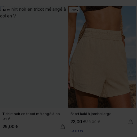
NEW
-15%
T-shirt noir en tricot mélangé à col
Short kaki à jambe large
en V
22,00 €
26,00 €
29,00 €
COTON