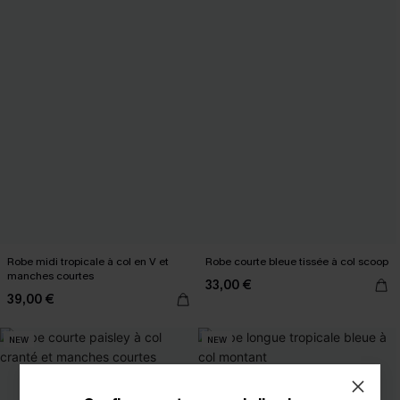
Robe midi tropicale à col en V et
Robe courte bleue tissée à col scoop
manches courtes
33,00 €
39,00 €
NEW
NEW