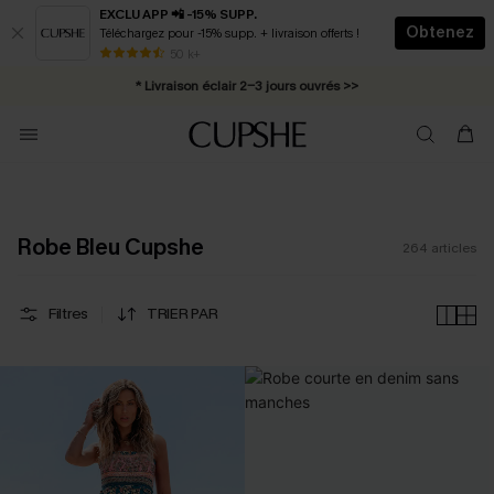
EXCLU APP 📲 -15% SUPP.
Obtenez
Téléchargez pour -15% supp. + livraison offerts !
Abonnement E-mail : -25% dès 4 achetés >>
50 k+
* Livraison éclair 2-3 jours ouvrés >>
Robe Bleu Cupshe
264
articles
Filtres
TRIER PAR