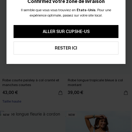
Confirmez votre zone de livraison
Il semble que vous vous trouviez en
États-Unis
.
Pour une
expérience optimale, passez sur votre site local.
ALLER SUR CUPSHE-US
RESTER ICI
Robe courte paisley à col cranté et
Robe longue tropicale bleue à col
manches courtes
montant
43,00 €
39,00 €
Taille haute
NEW
NEW