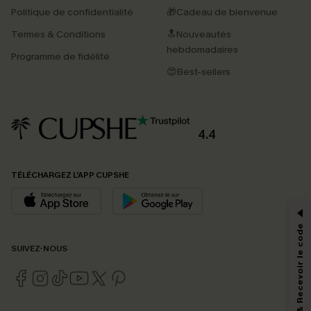
Politique de confidentialité
🎁Cadeau de bienvenue
Termes & Conditions
🔝Nouveautés
hebdomadaires
Programme de fidélité
😍Best-sellers
4.4
PROFITEZ DE -15%
TÉLÉCHARGEZ L’APP CUPSHE
-15% dès 2 Achetés par E-mail
*Un code par commande, valable une seule fois.
S'abonner & Recevoir le code
SUIVEZ-NOUS
En soumettant votre adresse e-mail, vous acceptez de recevoir des e-mails
marketing (y compris du contenu généré par l'IA) de Cupshe et
reconnaissez avoir pris connaissance de nos
Termes & Conditions
. Nous