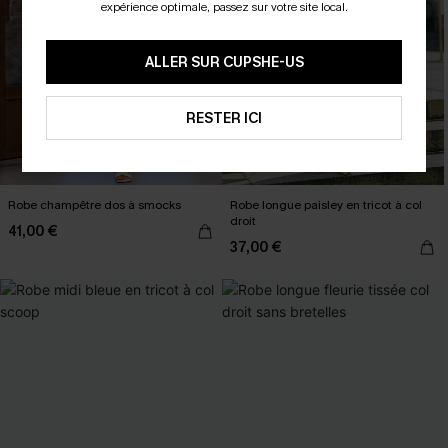
expérience optimale, passez sur votre site local.
ALLER SUR CUPSHE-US
RESTER ICI
Robe champêtre dos à smocks
Robe longue paisley en tricot à col
droit
41,00 €
37,00 €