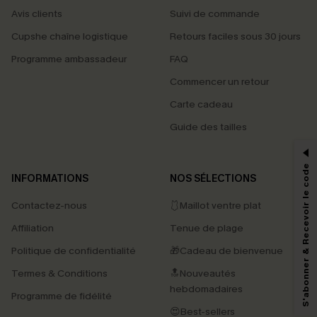
Avis clients
Suivi de commande
Cupshe chaîne logistique
Retours faciles sous 30 jours
Programme ambassadeur
FAQ
Commencer un retour
Carte cadeau
PROFITEZ DE -15%
Guide des tailles
-15% dès 2 Achetés par E-mail
*Un code par commande, valable une seule fois.
S'abonner & Recevoir le code
INFORMATIONS
NOS SÉLECTIONS
Contactez-nous
🩱Maillot ventre plat
En soumettant votre adresse e-mail, vous acceptez de recevoir des e-mails
Affiliation
Tenue de plage
marketing (y compris du contenu généré par l'IA) de Cupshe et
reconnaissez avoir pris connaissance de nos
Termes & Conditions
. Nous
Politique de confidentialité
🎁Cadeau de bienvenue
pouvons utiliser les données collectées sur notre site ainsi que des
technologies de suivi, telles que des pixels intégrés à nos e-mails, afin de
Termes & Conditions
🔝Nouveautés
savoir si ceux-ci ont été ouverts, de mesurer votre engagement, de
personnaliser nos contenus et nos offres, et de vous recommander des
hebdomadaires
Programme de fidélité
produits susceptibles de vous intéresser, conformément à notre
Politique de
confidentialité
. Vous pouvez vous désabonner à tout moment.
😍Best-sellers