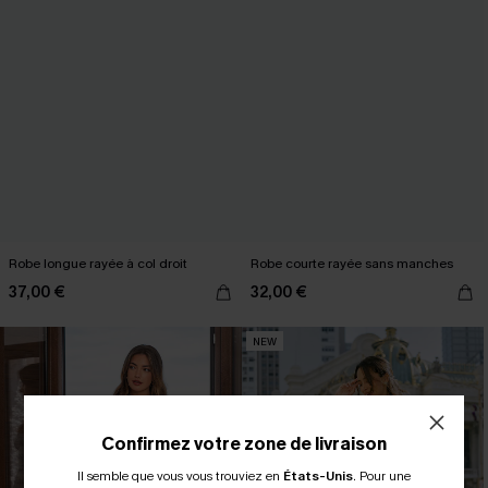
Robe longue rayée à col droit
Robe courte rayée sans manches
37,00 €
32,00 €
NEW
Confirmez votre zone de livraison
Il semble que vous vous trouviez en
États-Unis
.
Pour une