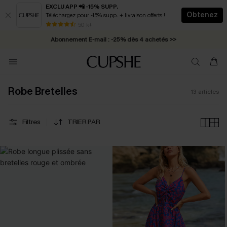
EXCLU APP 📲 -15% SUPP.
Obtenez
Téléchargez pour -15% supp. + livraison offerts !
* Livraison éclair 2-3 jours ouvrés >>
50 k+
Abonnement E-mail : -25% dès 4 achetés >>
Robe Bretelles
13
articles
Filtres
TRIER PAR