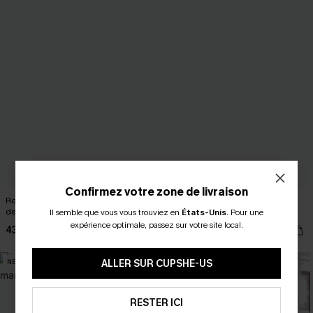
Confirmez votre zone de livraison
Robe courte rayée boutonnée
Robe cover up courte beige col
devant à ourlet bouffant
chemise demi manches
Il semble que vous vous trouviez en
États-Unis
.
Pour une
expérience optimale, passez sur votre site local.
43,00 €
33,00 €
NEW
ALLER SUR CUPSHE-US
RESTER ICI