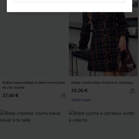
Robe courte bleue à demi-manches
Robe courte bleu marine à carreaux
et col cranté
39,00 €
37,00 €
Taille haute