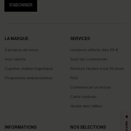
S'ABONNER
LA MARQUE
SERVICES
À propos de nous
Livraison offerte dès 55 €
Avis clients
Suivi de commande
Cupshe chaîne logistique
Retours faciles sous 30 jours
Programme ambassadeur
FAQ
Commencer un retour
Carte cadeau
PROFITEZ DE -15%
Guide des tailles
-15% dès 2 Achetés par E-mail
*Un code par commande, valable une seule fois.
INFORMATIONS
NOS SÉLECTIONS