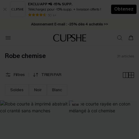
EXCLU APP 📲 -15% SUPP.
Obtenez
Téléchargez pour -15% supp. + livraison offerts !
* Livraison éclair 2-3 jours ouvrés >>
50 k+
Abonnement E-mail : -25% dès 4 achetés >>
Robe chemise
31
articles
Filtres
TRIER PAR
Soldes
Noir
Blanc
NEW