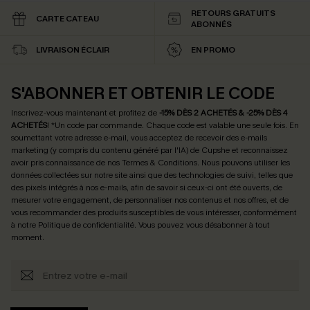
RETOURS GRATUITS
CARTE CATEAU
ABONNÉS
LIVRAISON ÉCLAIR
EN PROMO
S'ABONNER ET OBTENIR LE CODE
Inscrivez-vous maintenant et profitez de
-15% DÈS 2 ACHETÉS & -25% DÈS 4
ACHETÉS
! *Un code par commande. Chaque code est valable une seule fois.
En
soumettant votre adresse e-mail, vous acceptez de recevoir des e-mails
marketing (y compris du contenu généré par l'IA) de Cupshe et reconnaissez
avoir pris connaissance de nos
Termes & Conditions
. Nous pouvons utiliser les
données collectées sur notre site ainsi que des technologies de suivi, telles que
des pixels intégrés à nos e-mails, afin de savoir si ceux-ci ont été ouverts, de
mesurer votre engagement, de personnaliser nos contenus et nos offres, et de
vous recommander des produits susceptibles de vous intéresser, conformément
à notre
Politique de confidentialité
. Vous pouvez vous désabonner à tout
moment.