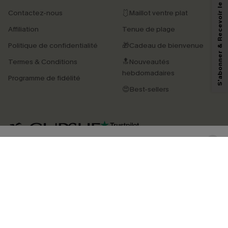
S'abonner & Recevoir le code
Contactez-nous
🩱Maillot ventre plat
En soumettant votre adresse e-mail, vous acceptez de recevoir des e-mails
Affiliation
Tenue de plage
marketing (y compris du contenu généré par l'IA) de Cupshe et
reconnaissez avoir pris connaissance de nos
Termes & Conditions
. Nous
Politique de confidentialité
🎁Cadeau de bienvenue
pouvons utiliser les données collectées sur notre site ainsi que des
technologies de suivi, telles que des pixels intégrés à nos e-mails, afin de
Termes & Conditions
🔝Nouveautés
savoir si ceux-ci ont été ouverts, de mesurer votre engagement, de
personnaliser nos contenus et nos offres, et de vous recommander des
hebdomadaires
Programme de fidélité
produits susceptibles de vous intéresser, conformément à notre
Politique de
confidentialité
. Vous pouvez vous désabonner à tout moment.
😍Best-sellers
S'ABONNER
4.3
TÉLÉCHARGEZ L’APP CUPSHE
SUIVEZ-NOUS