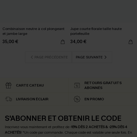
Combinaison neutre à col plongeant
Jupe courte florale taille haute
et jambe large
portefeuille
35,00 €
34,00 €
PAGE PRÉCÉDENTE
PAGE SUIVANTE
RETOURS GRATUITS
CARTE CATEAU
ABONNÉS
LIVRAISON ÉCLAIR
EN PROMO
S'ABONNER ET OBTENIR LE CODE
Inscrivez-vous maintenant et profitez de
-15% DÈS 2 ACHETÉS & -25% DÈS 4
ACHETÉS
! *Un code par commande. Chaque code est valable une seule fois.
En