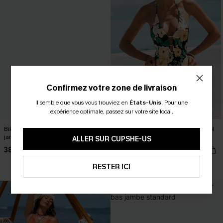
Confirmez votre zone de livraison
Il semble que vous vous trouviez en
États-Unis
.
Pour une
expérience optimale, passez sur votre site local.
Bikini colorblock à top triangle et
Maillot de bain une pièce floral à col
jambe ultra haute
plongeant et jambe extra haute
ALLER SUR CUPSHE-US
38,00 €
42,00 €
Brillant
RESTER ICI