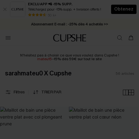
EXCLU APP 📲 -15% SUPP.
Obtenez
Téléchargez pour -15% supp. + livraison offerts !
Abonnement E-mail : -25% dès 4 achetés >>
50 k+
* Livraison éclair 2-3 jours ouvrés >>
N'hésitez pas à choisir ce que vous voulez dans Cupshe !
mateu15
--15% dès 59€ sur tout le site
sarahmateu0 X Cupshe
56
articles
Filtres
TRIER PAR