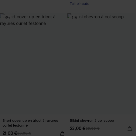
Taille haute
-19%
-21%
Short cover up en tricot à rayures
Bikini chevron à col scoop
ourlet festonné
23,00 €
29,00 €
21,00 €
26,00 €