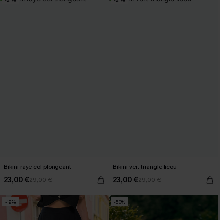
-21%
-21%
Bikini rayé col plongeant
Bikini vert triangle licou
23,00 €
23,00 €
29,00 €
29,00 €
-19%
-50%