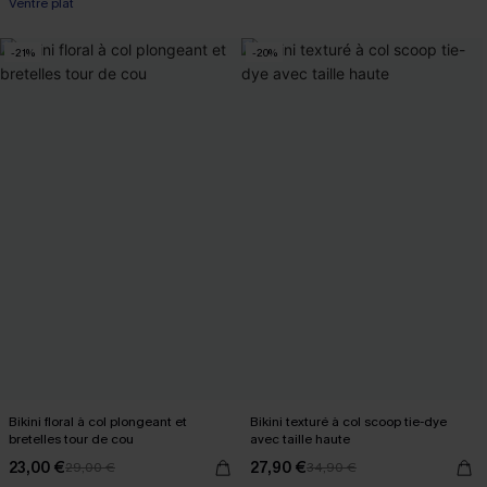
Ventre plat
-21%
-20%
Bikini floral à col plongeant et
Bikini texturé à col scoop tie-dye
bretelles tour de cou
avec taille haute
23,00 €
27,90 €
29,00 €
34,90 €