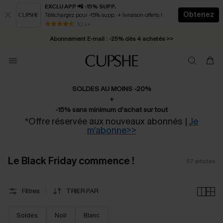
EXCLU APP 📲 -15% SUPP.
Obtenez
Téléchargez pour -15% supp. + livraison offerts !
Abonnement E-mail : -25% dès 4 achetés >>
50 k+
* Livraison éclair 2-3 jours ouvrés >>
SOLDES AU MOINS -20%
+
-15% sans minimum d'achat sur tout
*Offre réservée aux nouveaux abonnés |
Je
m’abonne>>
Le Black Friday commence !
57
articles
Filtres
TRIER PAR
Soldes
Noir
Blanc