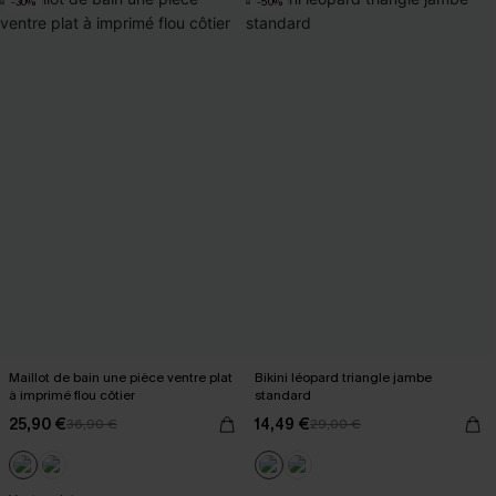
-30%
-50%
Maillot de bain une pièce ventre plat
Bikini léopard triangle jambe
à imprimé flou côtier
standard
25,90 €
14,49 €
36,90 €
29,00 €