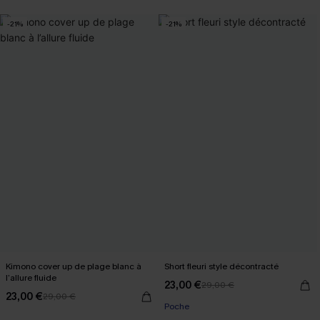
-21%
-21%
Kimono cover up de plage blanc à
Short fleuri style décontracté
l’allure fluide
23,00 €
29,00 €
23,00 €
29,00 €
Poche