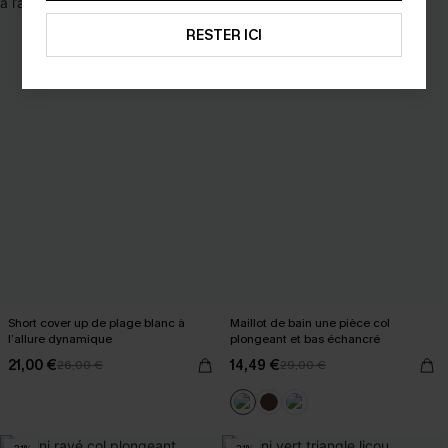
RESTER ICI
Short cover up de plage blanc à
Maillot de bain une pièce col
l’allure dynamique
plongeant et bas échancré
21,00 €
14,49 €
26,00 €
29,00 €