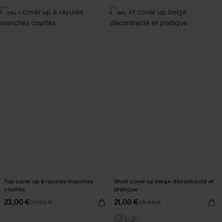
-21%
-19%
Top cover up à rayures manches
Short cover up beige décontracté et
courtes
pratique
23,00 €
21,00 €
29,00 €
26,00 €