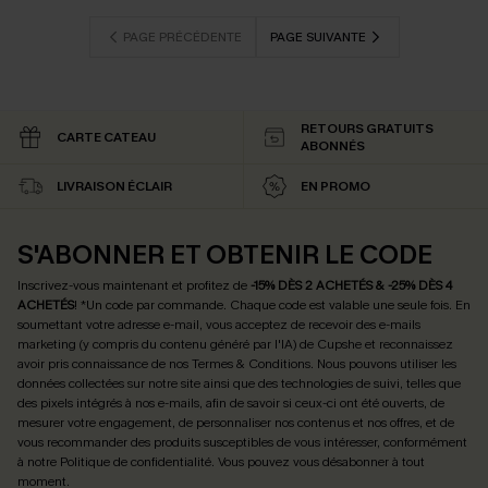
PAGE PRÉCÉDENTE
PAGE SUIVANTE
RETOURS GRATUITS
CARTE CATEAU
ABONNÉS
LIVRAISON ÉCLAIR
EN PROMO
S'ABONNER ET OBTENIR LE CODE
Inscrivez-vous maintenant et profitez de
-15% DÈS 2 ACHETÉS & -25% DÈS 4
ACHETÉS
! *Un code par commande. Chaque code est valable une seule fois.
En
soumettant votre adresse e-mail, vous acceptez de recevoir des e-mails
marketing (y compris du contenu généré par l'IA) de Cupshe et reconnaissez
avoir pris connaissance de nos
Termes & Conditions
. Nous pouvons utiliser les
données collectées sur notre site ainsi que des technologies de suivi, telles que
des pixels intégrés à nos e-mails, afin de savoir si ceux-ci ont été ouverts, de
mesurer votre engagement, de personnaliser nos contenus et nos offres, et de
vous recommander des produits susceptibles de vous intéresser, conformément
à notre
Politique de confidentialité
. Vous pouvez vous désabonner à tout
moment.