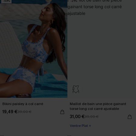
-50%
-21%
Bikini paisley à col carré
Maillot de bain une pièce gainant
torse long col carré ajustable
19,49 €
39,00 €
31,00 €
39,00 €
Ventre Plat +