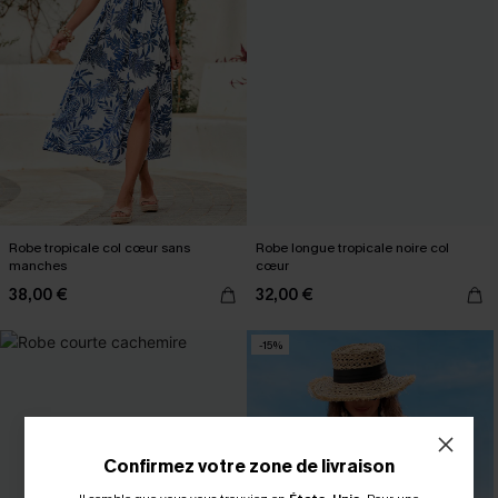
Robe tropicale col cœur sans
Robe longue tropicale noire col
manches
cœur
38,00 €
32,00 €
-15%
Confirmez votre zone de livraison