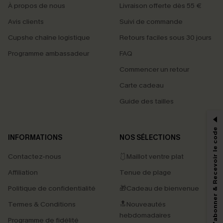
À propos de nous
Livraison offerte dès 55 €
Avis clients
Suivi de commande
Cupshe chaîne logistique
Retours faciles sous 30 jours
Programme ambassadeur
FAQ
Commencer un retour
Carte cadeau
PROFITEZ DE -15%
Guide des tailles
-15% dès 2 Achetés par E-mail
*Un code par commande, valable une seule fois.
S'abonner & Recevoir le code
INFORMATIONS
NOS SÉLECTIONS
Contactez-nous
🩱Maillot ventre plat
En soumettant votre adresse e-mail, vous acceptez de recevoir des e-mails
Affiliation
Tenue de plage
marketing (y compris du contenu généré par l'IA) de Cupshe et
reconnaissez avoir pris connaissance de nos
Termes & Conditions
. Nous
Politique de confidentialité
🎁Cadeau de bienvenue
pouvons utiliser les données collectées sur notre site ainsi que des
technologies de suivi, telles que des pixels intégrés à nos e-mails, afin de
Termes & Conditions
🔝Nouveautés
savoir si ceux-ci ont été ouverts, de mesurer votre engagement, de
personnaliser nos contenus et nos offres, et de vous recommander des
hebdomadaires
Programme de fidélité
produits susceptibles de vous intéresser, conformément à notre
Politique de