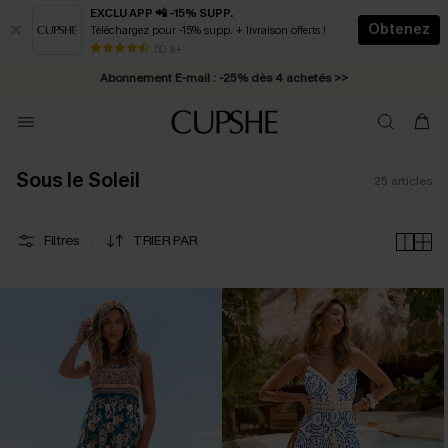
EXCLU APP 📲 -15% SUPP.
Obtenez
Téléchargez pour -15% supp. + livraison offerts !
* Livraison éclair 2-3 jours ouvrés >>
50 k+
Abonnement E-mail : -25% dès 4 achetés >>
Sous le Soleil
25
articles
Filtres
TRIER PAR