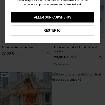
Il semble que vous vous trouviez en
États-Unis
.
Pour une
expérience optimale, passez sur votre site local.
ALLER SUR CUPSHE-US
RESTER ICI
Robe courte cachemire
Robe en dentelle à imprimé floral
paisley
37,00 €
28,00 €
33,00 €
Taille haute
NEW