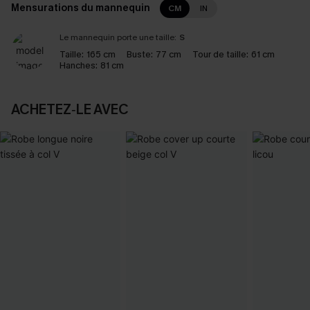
Mensurations du mannequin
CM
IN
Le mannequin porte une taille:
S
Taille:
165 cm
Buste:
77 cm
Tour de taille:
61 cm
Hanches:
81 cm
ACHETEZ‑LE AVEC