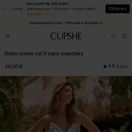
EXCLU APP 📲 -15% SUPP.
Obtenez
Téléchargez pour -15% supp. + livraison offerts !
Abonnement E-mail : -25% dès 4 achetés >>
50 k+
* Livraison éclair 2-3 jours ouvrés >>
Robe ornée col V sans manches
44,00 €
4.9
9 Avis