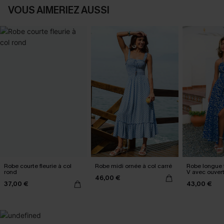
VOUS AIMERIEZ AUSSI
Robe courte fleurie à col
Robe midi ornée à col carré
Robe longue f
rond
V avec ouver
46,00 €
37,00 €
43,00 €