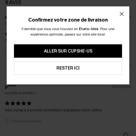
9 AVIS
e****
23/06/2026
Confirmez votre zone de livraison
La taille achetée:
L
Il semble que vous vous trouviez en
États-Unis
.
Pour une
expérience optimale, passez sur votre site local.
Très bien taillée et belle qualité 🥰
ALLER SUR CUPSHE-US
Critique Incitative
2
RESTER ICI
p****
19/07/2026
La taille achetée:
L
très sympa à porter, bretelles réglables bien utiles
Critique Incitative
1