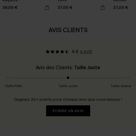
élégante
carré
estivale
39,00 €
37,00 €
37,00 €
AVIS CLIENTS
4.9
9 AVIS
Avis des Clients:
Taille Juste
Taille Petit
Taille Juste
Taille Grand
Gagnez 30+ points pour chaque avis que vous laissez !
ÉCRIRE UN AVIS