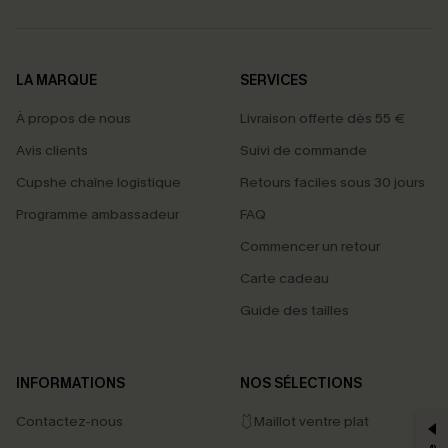
LA MARQUE
SERVICES
À propos de nous
Livraison offerte dès 55 €
Avis clients
Suivi de commande
Cupshe chaîne logistique
Retours faciles sous 30 jours
Programme ambassadeur
FAQ
Commencer un retour
Carte cadeau
Guide des tailles
PROFITEZ DE -15%
INFORMATIONS
NOS SÉLECTIONS
-15% dès 2 Achetés par E-mail
Contactez-nous
🩱Maillot ventre plat
*Un code par commande, valable une seule fois.