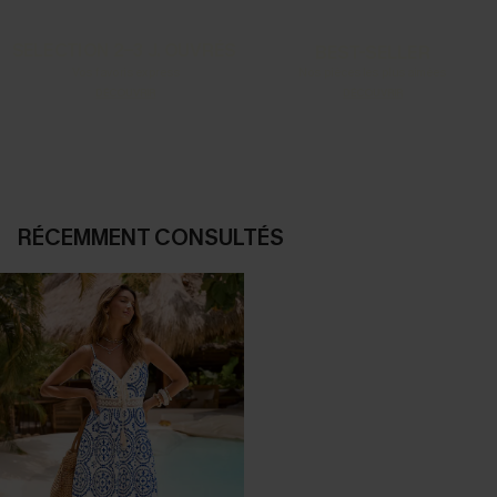
SELECTION 2-3 J. OUVRÉS
BEST-SELLER
Vos favoris express
Nos pièces les plus aimées
DÉCOUVRIR
DÉCOUVRIR
RÉCEMMENT CONSULTÉS