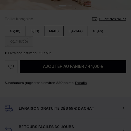
Taille française
Guide des tailles
XS(36)
S(38)
M(40)
L(42/44)
XL(46)
XXL(48/50)
Livraison estimée : 19 août
AJOUTER AU PANIER
/
44,00 €
Sunchasers gagnerons environ
220
points.
Détails
LIVRAISON GRATUITE DÈS 55 € D'ACHAT
RETOURS FACILES 30 JOURS