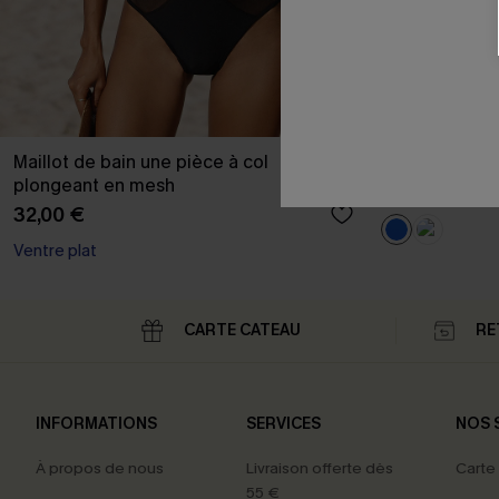
Maillot de bain une pièce à col
Bikini avec br
plongeant en mesh
32,00 €
32,00 €
Ventre plat
CARTE CATEAU
RE
INFORMATIONS
SERVICES
NOS 
À propos de nous
Livraison offerte dès
Carte
55 €