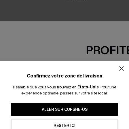
PROFITE
-15% dès 2 A
*Un code par command
Confirmez votre zone de livraison
Il semble que vous vous trouviez en
États-Unis
.
Pour une
expérience optimale, passez sur votre site local.
En soumettant votre adresse e-
ALLER SUR CUPSHE-US
mails marketing (y compris du
reconnaissez avoir pris conna
pouvons utiliser les données co
technologies de suivi, telles qu
RESTER ICI