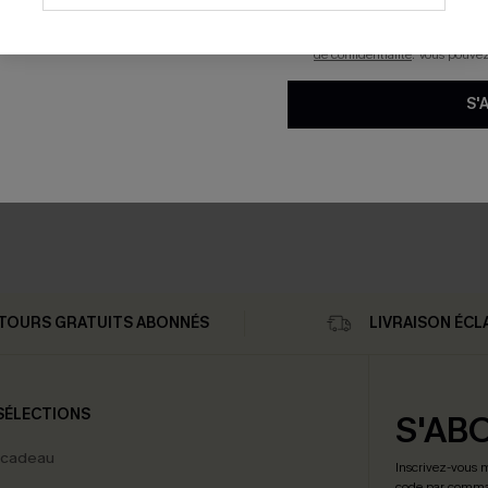
savoir si ceux-ci ont été ouve
personnaliser nos contenus et 
produits susceptibles de vous 
de confidentialité
. Vous pouve
S'
alette et hipster à lacets
TOURS GRATUITS ABONNÉS
LIVRAISON ÉCL
SÉLECTIONS
S'AB
 cadeau
Inscrivez-vous 
code par comman