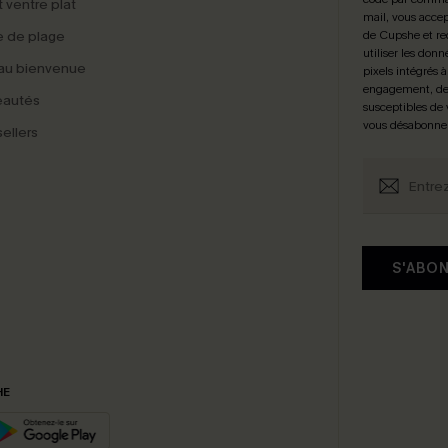
t ventre plat
mail, vous accep
 de plage
de Cupshe et re
utiliser les donn
au bienvenue
pixels intégrés à
engagement, de 
eautés
susceptibles de
vous désabonne
ellers
S'ABO
HE