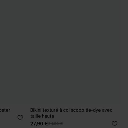
pster
Bikini texturé à col scoop tie-dye avec
taille haute
27,90 €
34,90 €