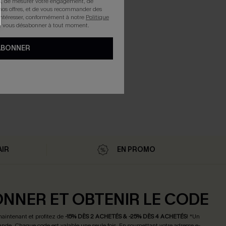
rts, de mesurer votre engagement, de
nos offres, et de vous recommander des
intéresser, conformément à notre
Politique
z vous désabonner à tout moment.
ABONNER
AIR
EN PROMO
ONNER ET OBTENIR LE CODE
maintenant et profitez de
-15% DÈS 2 ACHETÉS & -25% DÈS 4 ACHETÉS
! *Un
de. Chaque code est valable une seule fois.
En soumettant votre adresse e-