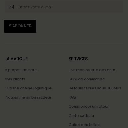
S'ABONNER
LA MARQUE
SERVICES
À propos de nous
Livraison offerte dès 55 €
Avis clients
Suivi de commande
Cupshe chaîne logistique
Retours faciles sous 30 jours
Programme ambassadeur
FAQ
Commencer un retour
Carte cadeau
PROFITEZ DE -15%
Guide des tailles