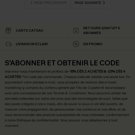
PAGE PRÉCÉDENTE
PAGE SUIVANTE
RETOURS GRATUITS
CARTE CATEAU
ABONNÉS
LIVRAISON ÉCLAIR
EN PROMO
S'ABONNER ET OBTENIR LE CODE
Inscrivez-vous maintenant et profitez de
-15% DÈS 2 ACHETÉS & -25% DÈS 4
ACHETÉS
! *Un code par commande. Chaque code est valable une seule fois.
En
soumettant votre adresse e-mail, vous acceptez de recevoir des e-mails
marketing (y compris du contenu généré par l'IA) de Cupshe et reconnaissez
avoir pris connaissance de nos
Termes & Conditions
. Nous pouvons utiliser les
données collectées sur notre site ainsi que des technologies de suivi, telles que
des pixels intégrés à nos e-mails, afin de savoir si ceux-ci ont été ouverts, de
mesurer votre engagement, de personnaliser nos contenus et nos offres, et de
vous recommander des produits susceptibles de vous intéresser, conformément
à notre
Politique de confidentialité
. Vous pouvez vous désabonner à tout
moment.