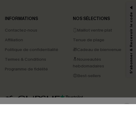
-15% dès 2 Achetés par E-mail
*Un code par commande, valable une seule fois.
S'abonner & Recevoir le code
INFORMATIONS
NOS SÉLECTIONS
Contactez-nous
🩱Maillot ventre plat
En soumettant votre adresse e-mail, vous acceptez de recevoir des e-mails
Affiliation
Tenue de plage
marketing (y compris du contenu généré par l'IA) de Cupshe et
reconnaissez avoir pris connaissance de nos
Termes & Conditions
. Nous
Politique de confidentialité
🎁Cadeau de bienvenue
pouvons utiliser les données collectées sur notre site ainsi que des
technologies de suivi, telles que des pixels intégrés à nos e-mails, afin de
Termes & Conditions
🔝Nouveautés
savoir si ceux-ci ont été ouverts, de mesurer votre engagement, de
personnaliser nos contenus et nos offres, et de vous recommander des
hebdomadaires
Programme de fidélité
produits susceptibles de vous intéresser, conformément à notre
Politique de
confidentialité
. Vous pouvez vous désabonner à tout moment.
😍Best-sellers
S'ABONNER
4.4
TÉLÉCHARGEZ L’APP CUPSHE