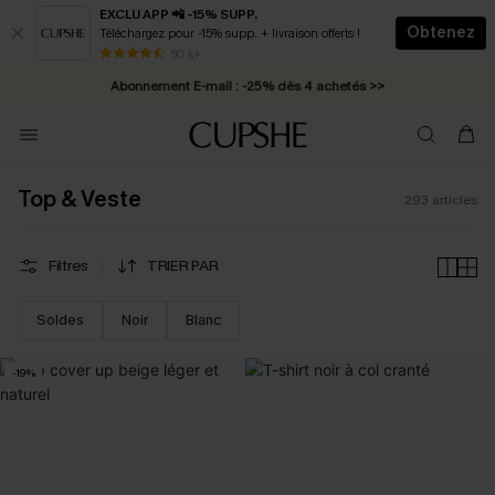
EXCLU APP 📲 -15% SUPP.
Obtenez
Téléchargez pour -15% supp. + livraison offerts !
Abonnement E-mail : -25% dès 4 achetés >>
50 k+
* Livraison éclair 2-3 jours ouvrés >>
Top & Veste
293
articles
Filtres
TRIER PAR
Soldes
Noir
Blanc
-19%