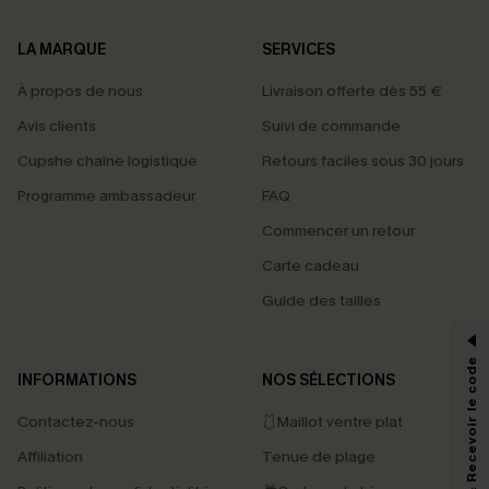
LA MARQUE
SERVICES
À propos de nous
Livraison offerte dès 55 €
Avis clients
Suivi de commande
Cupshe chaîne logistique
Retours faciles sous 30 jours
Programme ambassadeur
FAQ
Commencer un retour
Carte cadeau
PROFITEZ DE -15%
Guide des tailles
-15% dès 2 Achetés par E-mail
*Un code par commande, valable une seule fois.
S'abonner & Recevoir le code
INFORMATIONS
NOS SÉLECTIONS
Contactez-nous
🩱Maillot ventre plat
En soumettant votre adresse e-mail, vous acceptez de recevoir des e-mails
Affiliation
Tenue de plage
marketing (y compris du contenu généré par l'IA) de Cupshe et
reconnaissez avoir pris connaissance de nos
Termes & Conditions
. Nous