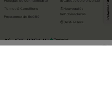
Politique de confidentialité
🎁Cadeau de bienvenue
pouvons utiliser les données collectées sur notre site ainsi que des
technologies de suivi, telles que des pixels intégrés à nos e-mails, afin de
Termes & Conditions
🔝Nouveautés
savoir si ceux-ci ont été ouverts, de mesurer votre engagement, de
personnaliser nos contenus et nos offres, et de vous recommander des
hebdomadaires
Programme de fidélité
produits susceptibles de vous intéresser, conformément à notre
Politique de
confidentialité
. Vous pouvez vous désabonner à tout moment.
😍Best-sellers
S'ABONNER
4.4
TÉLÉCHARGEZ L’APP CUPSHE
SUIVEZ-NOUS