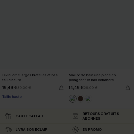
Bikini orné larges bretelles et bas
Maillot de bain une pièce col
taille haute
plongeant et bas échancré
19,49 €
14,49 €
39,00 €
29,00 €
Taille haute
RETOURS GRATUITS
CARTE CATEAU
ABONNÉS
LIVRAISON ÉCLAIR
EN PROMO