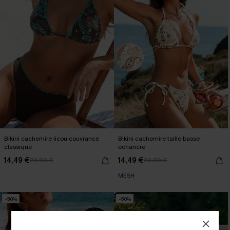
Bikini cachemire licou couvrance
Bikini cachemire taille basse
classique
échancré
14,49 €
14,49 €
29,00 €
29,00 €
MESH
-50%
-50%