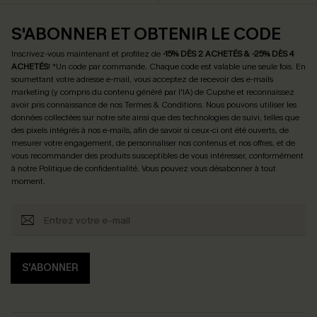
S'ABONNER ET OBTENIR LE CODE
Inscrivez-vous maintenant et profitez de
-15% DÈS 2 ACHETÉS & -25% DÈS 4
ACHETÉS
! *Un code par commande. Chaque code est valable une seule fois.
En
soumettant votre adresse e-mail, vous acceptez de recevoir des e-mails
marketing (y compris du contenu généré par l'IA) de Cupshe et reconnaissez
avoir pris connaissance de nos
Termes & Conditions
. Nous pouvons utiliser les
données collectées sur notre site ainsi que des technologies de suivi, telles que
des pixels intégrés à nos e-mails, afin de savoir si ceux-ci ont été ouverts, de
mesurer votre engagement, de personnaliser nos contenus et nos offres, et de
vous recommander des produits susceptibles de vous intéresser, conformément
à notre
Politique de confidentialité
. Vous pouvez vous désabonner à tout
moment.
S'ABONNER