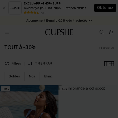
EXCLU APP 📲 -15% SUPP.
Obtenez
Téléchargez pour -15% supp. + livraison offerts !
* Livraison éclair 2-3 jours ouvrés >>
50 k+
Abonnement E-mail : -25% dès 4 achetés >>
TOUT À -30%
14
articles
Filtres
TRIER PAR
Soldes
Noir
Blanc
-50%
-50%