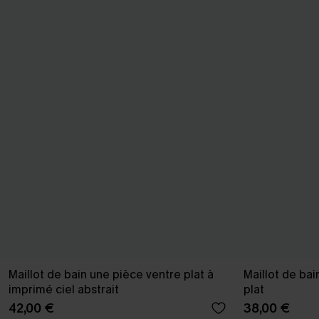
Maillot de bain une pièce ventre plat à
Maillot de bai
imprimé ciel abstrait
plat
42,00 €
38,00 €