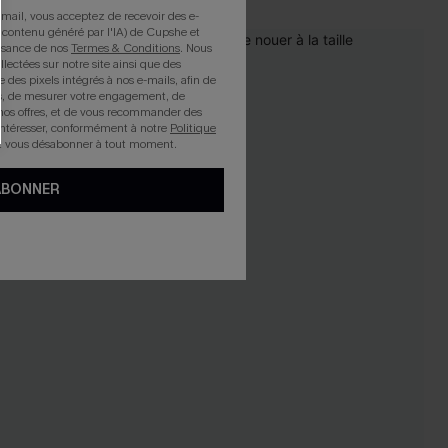
mail, vous acceptez de recevoir des e-
 contenu généré par l'IA) de Cupshe et
issance de nos
Termes & Conditions
. Nous
llectées sur notre site ainsi que des
e des pixels intégrés à nos e-mails, afin de
rts, de mesurer votre engagement, de
nos offres, et de vous recommander des
intéresser, conformément à notre
Politique
z vous désabonner à tout moment.
ABONNER