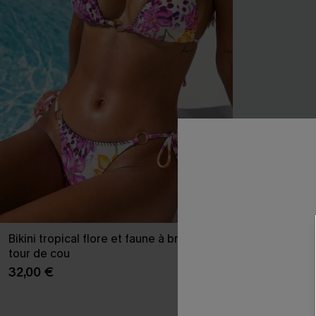
Bikini tropical flore et faune à bretelles
Robe midi im
tour de cou
23,00 €
27,00
32,00 €