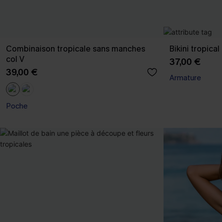
Combinaison tropicale sans manches
Bikini tropica
col V
37,00 €
39,00 €
Armature
Poche