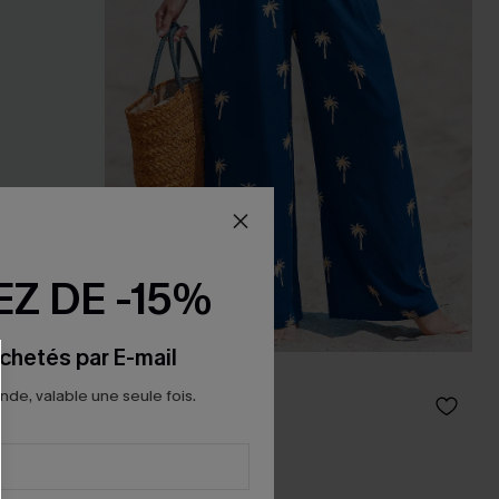
Z DE -15%
chetés par E-mail
Pantalon tropical
e, valable une seule fois.
27,00 €
30,00 €
Poche