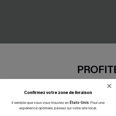
PROFITE
-15% dès 2 A
primé graphique moderne
Bikini tropical à col diamant
*Un code par command
Confirmez votre zone de livraison
35,00 €
 €
Il semble que vous vous trouviez en
États-Unis
.
Pour une
expérience optimale, passez sur votre site local.