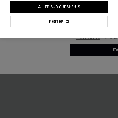
En soumettant votre adresse e-
ALLER SUR CUPSHE-US
mails marketing (y compris du
reconnaissez avoir pris conna
pouvons utiliser les données co
technologies de suivi, telles qu
RESTER ICI
savoir si ceux-ci ont été ouve
personnaliser nos contenus et 
produits susceptibles de vous 
de confidentialité
. Vous pouve
S'