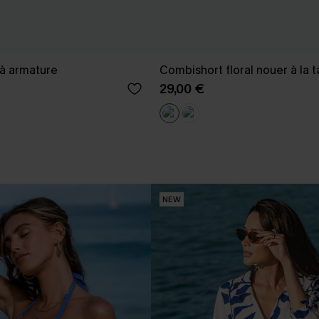
l à armature
Combishort floral nouer à la ta
29,00 €
NEW